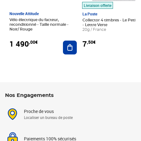
Livraison offerte
Nouvelle Attitude
La Poste
Vélo électrique du facteur,
Collector 4 timbres - Le Petit P
reconditionné - Taille normale -
- Lettre Verte
Noir/ Rouge
20g / France
1 490
7
,00€
,50€
Ajouter au panier
Nos Engagements
Proche de vous
Localiser un bureau de poste
Paiements 100% sécurisés