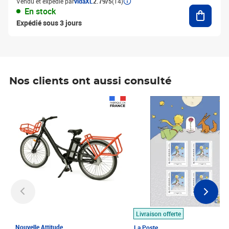
Vendu et expédié par
vidaXL
2.79/5
(14)
Ajouter
En stock
Expédié sous 3 jours
Nos clients ont aussi consulté
Prix 1 490,00€
Prix 7,50€
Livraison offerte
Nouvelle Attitude
La Poste