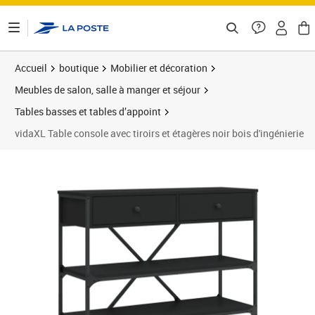
ontenu de la page
Accueil
boutique
Mobilier et décoration
Meubles de salon, salle à manger et séjour
Tables basses et tables d’appoint
vidaXL Table console avec tiroirs et étagères noir bois d'ingénierie
Prix barré 126,99 €
Prix 111,89€
Prix 1