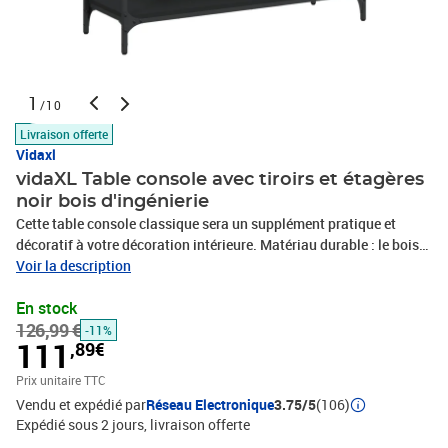
1
/10
Livraison offerte
Vidaxl
vidaXL Table console avec tiroirs et étagères
noir bois d'ingénierie
Cette table console classique sera un supplément pratique et
décoratif à votre décoration intérieure. Matériau durable : le bois
d'ingénierie est d'une qualité exceptionnelle avec une surface lisse
Voir la description
et présente également résistance, stabilité et résistance à
En stock
l'humidité.Cadre robuste : le bout de canapé est construit avec un
126,99 €
cadre en acier robuste. L'acier est un matériau exceptionnellement
-11%
111
,89€
dur et solide. Il offre robustesse et stabilité. Grand espace de
rangement : cette table d'entrée pratique dispose de 2 tiroirs et de
Prix unitaire TTC
2 étagères inférieures, offrant suffisamment d'espace pour ranger
Vendu et expédié par
Réseau Electronique
3.75/5
(106)
vos livres, plantes, boîtes de rangement, décorations, etc.Fonction
Expédié sous 2 jours
livraison offerte
d'affichage : vous pouvez également placer vos photos,