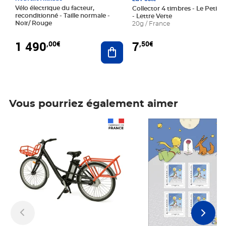
Vélo électrique du facteur,
Collector 4 timbres - Le Petit P
reconditionné - Taille normale -
- Lettre Verte
Noir/ Rouge
20g / France
1 490
7
,00€
,50€
Ajouter au panier
Vous pourriez également aimer
Prix 1 490,00€
Prix 7,50€