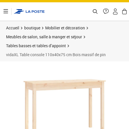
ontenu de la page
Accueil
boutique
Mobilier et décoration
Meubles de salon, salle à manger et séjour
Tables basses et tables d’appoint
vidaXL Table console 110x40x75 cm Bois massif de pin
Prix 66,89€
Prix 6
Prix 7