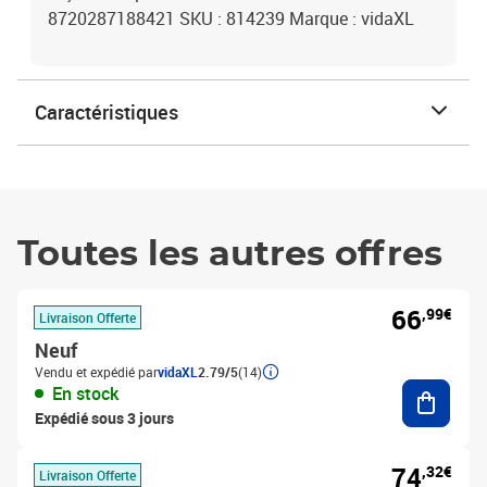
8720287188421 SKU : 814239 Marque : vidaXL
Caractéristiques
Toutes les autres offres
66
,99€
Livraison Offerte
Neuf
Vendu et expédié par
vidaXL
2.79/5
(14)
Ajouter
En stock
Expédié sous 3 jours
74
,32€
Livraison Offerte