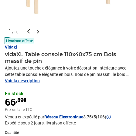
1
/10
Livraison offerte
Vidaxl
vidaXL Table console 110x40x75 cm Bois
massif de pin
Ajoutez une touche d'élégance à votre décoration intérieure avec
cette table console élégante en bois. Bois de pin massif : le bois de
pin massif est un matériau naturel magnifique. Le bois de pin a un
Voir la description
grain droit et les nœuds donnent au matériau son aspect
En stock
caractéristique et rustique.Cadre stable : le cadre en bois assure
66
,89€
robustesse et stabilité.Dessus spacieux : cette table d'appoint a
une surface de dessus spacieuse qui vous offre l'espace parfait
Prix unitaire TTC
pour afficher vos objets préférés, comme la décoration intérieure,
Vendu et expédié par
Réseau Electronique
3.75/5
(106)
un vase de fleurs, des photos encadrées et même une zone de
Expédié sous 2 jours
livraison offerte
dépôt parfaite pour vos clés.Attention :Afin d'éviter qu'il ne
bascule, ce produit doit être utilisé avec le dispositif de fixation
Quantité : 1
Quantité