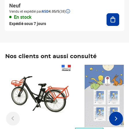
Neuf
Vendu et expédié par
ASD
4.05/5
(38)
Ajouter
En stock
Expédié sous 7 jours
Nos clients ont aussi consulté
Prix 1 490,00€
Prix 7,50€