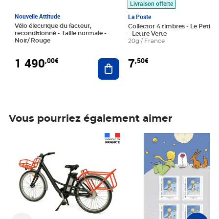
Livraison offerte
Nouvelle Attitude
La Poste
Vélo électrique du facteur,
Collector 4 timbres - Le Petit P
reconditionné - Taille normale -
- Lettre Verte
Noir/ Rouge
20g / France
1 490
7
,00€
,50€
Ajouter au panier
Vous pourriez également aimer
Prix 1 490,00€
Prix 7,50€