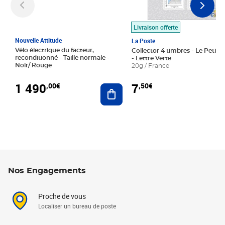
Livraison offerte
Nouvelle Attitude
La Poste
Vélo électrique du facteur,
Collector 4 timbres - Le Petit P
reconditionné - Taille normale -
- Lettre Verte
Noir/ Rouge
20g / France
1 490
7
,00€
,50€
Ajouter au panier
Nos Engagements
Proche de vous
Localiser un bureau de poste