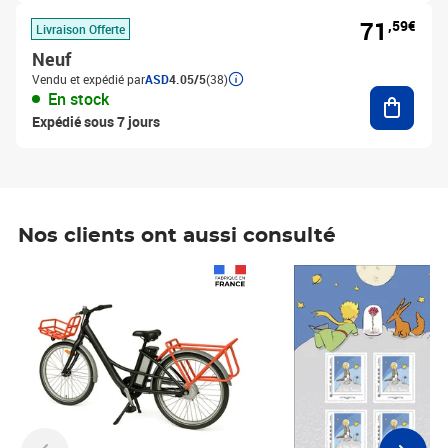
71
,59€
Livraison Offerte
Neuf
Vendu et expédié par
ASD
4.05/5
(38)
Ajouter
En stock
Expédié sous 7 jours
Nos clients ont aussi consulté
Prix 1 490,00€
Prix 7,50€