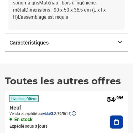
sonoma grisMatériau : bois d'ingénierie,
métalDimensions : 90 x 50 x 36,5 cm (L x l x
H)L'assemblage est requis
Caractéristiques
Toutes les autres offres
54
,99€
Livraison Offerte
Neuf
Vendu et expédié par
vidaXL
2.79/5
(14)
Ajouter
En stock
Expédié sous 3 jours