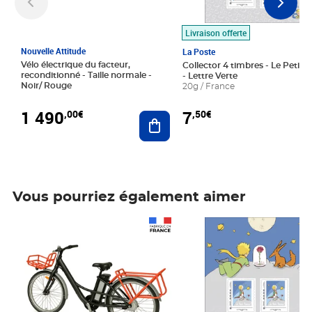
Livraison offerte
Nouvelle Attitude
La Poste
Vélo électrique du facteur,
Collector 4 timbres - Le Petit P
reconditionné - Taille normale -
- Lettre Verte
Noir/ Rouge
20g / France
1 490
7
,00€
,50€
Ajouter au panier
Vous pourriez également aimer
Prix 1 490,00€
Prix 7,50€