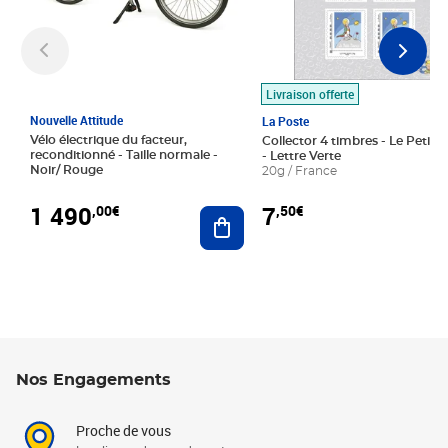
Livraison offerte
Nouvelle Attitude
La Poste
Vélo électrique du facteur,
Collector 4 timbres - Le Petit P
reconditionné - Taille normale -
- Lettre Verte
Noir/ Rouge
20g / France
1 490
7
,00€
,50€
Ajouter au panier
Nos Engagements
Proche de vous