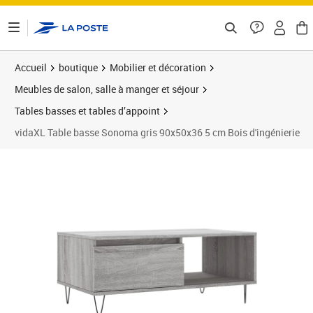
ontenu de la page
Accueil
boutique
Mobilier et décoration
Meubles de salon, salle à manger et séjour
Tables basses et tables d’appoint
vidaXL Table basse Sonoma gris 90x50x36 5 cm Bois d'ingénierie
Prix barré 67,99 €
Prix 54,48€
Prix 5
Prix 7