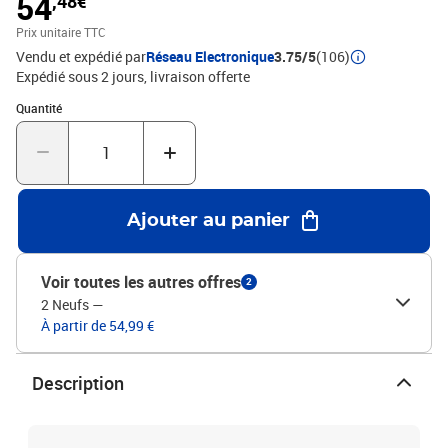
54
,48€
métal ajoutent un style moderne et calme à votre intérieur tout en
assurant la stabilité.Couleur : sonoma grisMatériau : bois
Prix unitaire TTC
d'ingénierie, métalDimensions : 90 x 50 x 36,5 cm (L x l x
Vendu et expédié par
Réseau Electronique
3.75/5
(106)
H)L'assemblage est requis
Expédié sous 2 jours
livraison offerte
Quantité : 1
Quantité
Ajouter au panier
Voir toutes les autres offres
2
2 Neufs
—
À partir de 54,99 €
Description