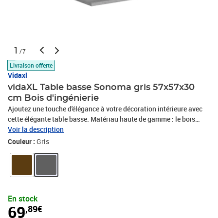
1
/7
Livraison offerte
Vidaxl
vidaXL Table basse Sonoma gris 57x57x30
cm Bois d'ingénierie
Ajoutez une touche d'élégance à votre décoration intérieure avec
cette élégante table basse. Matériau haute de gamme : le bois
d'ingénierie est d'une qualité exceptionnelle avec une surface lisse
Voir la description
et présente également résistance, stabilité et résistance à
Couleur :
Gris
l'humidité.Dessus pratique : le dessus du bout de canapé offre une
surface sécurisée pour placer des collations, des boissons, des
vases, des bols de fruits ou d'autres articles décoratifs.Table facile
à nettoyer : cette table d’appoint est facile à nettoyer avec un
chiffon humide.Couleur : Sonoma grisMatériau : bois
En stock
d'ingénierieDimensions : 57 x 57 x 30 cm (L x l x H)L'assemblage
69
,89€
est requis