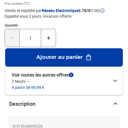
Prix unitaire TTC
Vendu et expédié par
Réseau Electronique
3.75/5
(106)
Expédié sous 2 jours
livraison offerte
Quantité : 1
Quantité
Ajouter au panier
Voir toutes les autres offres
2
2 Neufs
—
À partir de 69,99 €
Description
ID 8720286956236