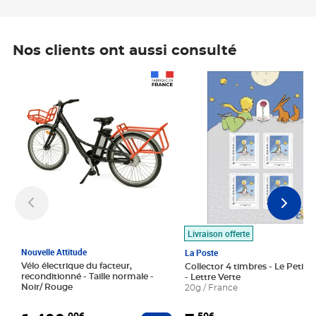
Nos clients ont aussi consulté
Prix 1 490,00€
Prix 7,50€
Livraison offerte
Nouvelle Attitude
La Poste
Vélo électrique du facteur,
Collector 4 timbres - Le Petit P
reconditionné - Taille normale -
- Lettre Verte
Noir/ Rouge
20g / France
,00€
,50€
Ajouter au panier