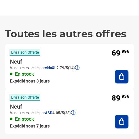
Toutes les autres offres
69
,99€
Livraison Offerte
Neuf
Vendu et expédié par
vidaXL
2.79/5
(14)
Ajouter
En stock
Expédié sous 3 jours
89
,93€
Livraison Offerte
Neuf
Vendu et expédié par
ASD
4.05/5
(38)
Ajouter
En stock
Expédié sous 7 jours