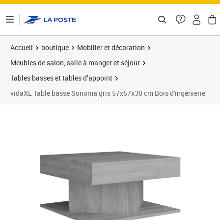
ontenu de la page
Accueil
boutique
Mobilier et décoration
Meubles de salon, salle à manger et séjour
Tables basses et tables d’appoint
vidaXL Table basse Sonoma gris 57x57x30 cm Bois d'ingénierie
Prix 69,89€
Prix 6
Prix 8