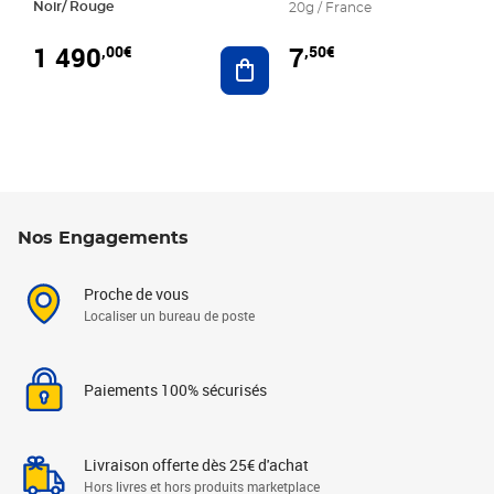
Noir/ Rouge
20g / France
1 490
7
,00€
,50€
Ajouter au panier
Nos Engagements
Proche de vous
Localiser un bureau de poste
Paiements 100% sécurisés
Livraison offerte dès 25€ d'achat
Hors livres et hors produits marketplace