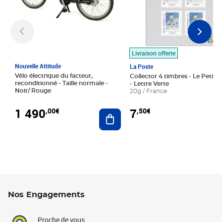
Livraison offerte
Nouvelle Attitude
La Poste
Vélo électrique du facteur,
Collector 4 timbres - Le Petit P
reconditionné - Taille normale -
- Lettre Verte
Noir/ Rouge
20g / France
1 490
7
,00€
,50€
Ajouter au panier
Nos Engagements
Proche de vous