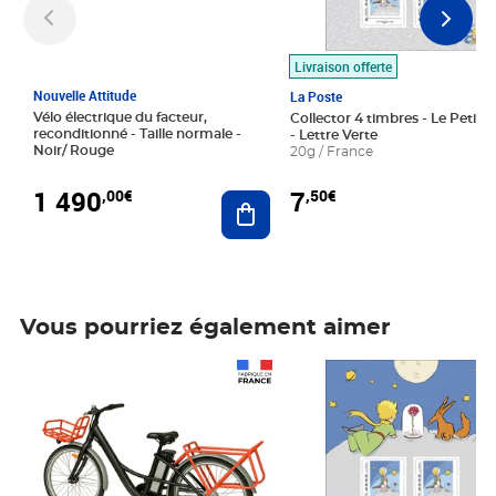
Livraison offerte
Nouvelle Attitude
La Poste
Vélo électrique du facteur,
Collector 4 timbres - Le Petit P
reconditionné - Taille normale -
- Lettre Verte
Noir/ Rouge
20g / France
1 490
7
,00€
,50€
Ajouter au panier
Vous pourriez également aimer
Prix 1 490,00€
Prix 7,50€