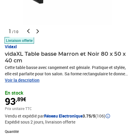
1
/10
Livraison offerte
Vidaxl
vidaXL Table basse Marron et Noir 80 x 50 x
40 cm
Cette table basse avec rangement est géniale. Pratique et stylée,
elle est parfaite pour ton salon. Sa forme rectangulaire te donne
de la place pour des boissons, des magazines et des objets déco,
Voir la description
tout en apportant une touche rustique-industrielle à ta déco. Les
En stock
surfaces lisses et le design solide s'accordent avec tous les styles.
93
,89€
Bois de Manguier Massif et Bois d'Ingénierie : Cette table est faite
d'un bon mélange de bois de manguier massif, robuste et durable,
Prix unitaire TTC
ainsi que de bois d'ingénierie pour un soutien qui déchire.
Vendu et expédié par
Réseau Electronique
3.75/5
(106)
Ensemble, ça donne une table solide qui est chaleureuse et
Expédié sous 2 jours
livraison offerte
accueillante partout.Pieds en Fer et Design Carré : Les pieds en fer
assurent une base stable, avec une finition mate qui s'associe bien
Quantité : 1
Quantité