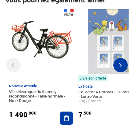
Vous pourriez également aimer
Prix 1 490,00€
Prix 7,50€
Livraison offerte
Nouvelle Attitude
La Poste
Vélo électrique du facteur,
Collector 4 timbres - Le Petit P
reconditionné - Taille normale -
- Lettre Verte
Noir/ Rouge
20g / France
1 490
7
,00€
,50€
Ajouter au panier