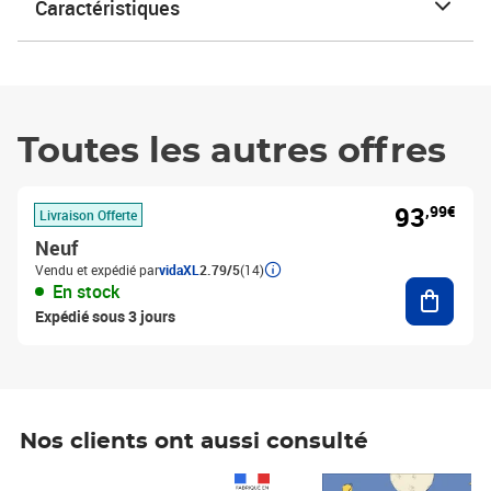
Caractéristiques
Toutes les autres offres
93
,99€
Livraison Offerte
Neuf
Vendu et expédié par
vidaXL
2.79/5
(14)
Ajouter
En stock
Expédié sous 3 jours
Nos clients ont aussi consulté
Prix 1 490,00€
Prix 7,50€