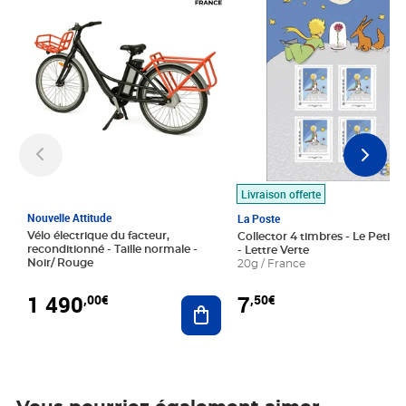
Livraison offerte
Nouvelle Attitude
La Poste
Vélo électrique du facteur,
Collector 4 timbres - Le Petit P
reconditionné - Taille normale -
- Lettre Verte
Noir/ Rouge
20g / France
1 490
7
,00€
,50€
Ajouter au panier