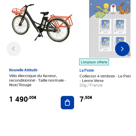
Livraison offerte
Nouvelle Attitude
La Poste
Vélo électrique du facteur,
Collector 4 timbres - Le Petit P
reconditionné - Taille normale -
- Lettre Verte
Noir/ Rouge
20g / France
1 490
7
,00€
,50€
Ajouter au panier