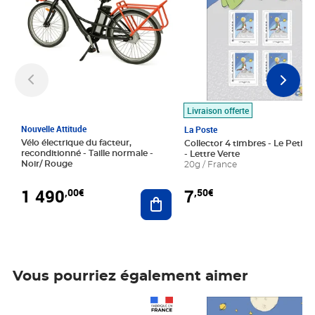
Livraison offerte
Nouvelle Attitude
La Poste
Vélo électrique du facteur,
Collector 4 timbres - Le Petit P
reconditionné - Taille normale -
- Lettre Verte
Noir/ Rouge
20g / France
1 490
7
,00€
,50€
Ajouter au panier
Vous pourriez également aimer
Prix 1 490,00€
Prix 7,50€