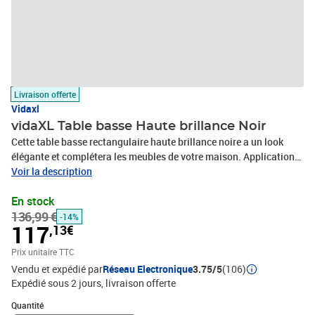
Livraison offerte
Vidaxl
vidaXL Table basse Haute brillance Noir
Cette table basse rectangulaire haute brillance noire a un look
élégante et complétera les meubles de votre maison. Applications
multiples : elle peut être utilisée comme table basse ou comme
Voir la description
table d'appoint.Facile à entretenir : faite de MDF de haute qualité
En stock
avec une finition brillante, la table est facile à nettoyer avec un
136,99 €
chiffon humide.Couleur : NoirMatériau : MDF à finition
-14%
117
,13€
brillanteDimensions totales : 85 x 55 x 31 cm (L x l x H)Dimensions
de la base : 53 x 27 x 28,5 cm (L x l x H)
Prix unitaire TTC
Vendu et expédié par
Réseau Electronique
3.75/5
(106)
Expédié sous 2 jours
livraison offerte
Quantité : 1
Quantité