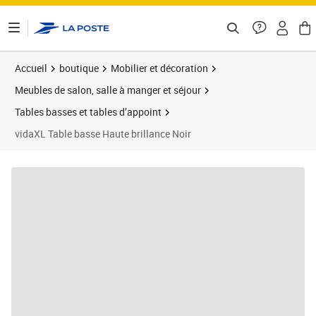
ontenu de la page
Accueil
boutique
Mobilier et décoration
Meubles de salon, salle à manger et séjour
Tables basses et tables d’appoint
vidaXL Table basse Haute brillance Noir
Prix barré 136,99 €
Prix 117,13€
Prix 1
Prix 1