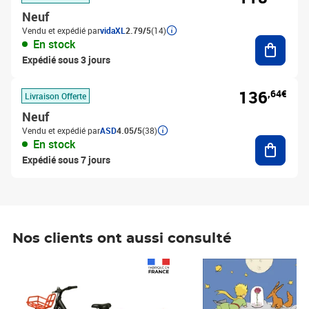
Neuf
Vendu et expédié par
vidaXL
2.79/5
(14)
Ajouter
En stock
Expédié sous 3 jours
136
,64€
Livraison Offerte
Neuf
Vendu et expédié par
ASD
4.05/5
(38)
Ajouter
En stock
Expédié sous 7 jours
Nos clients ont aussi consulté
Prix 1 490,00€
Prix 7,50€