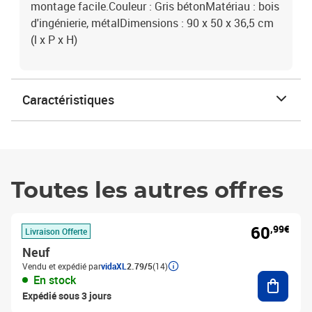
montage facile.Couleur : Gris bétonMatériau : bois
d'ingénierie, métalDimensions : 90 x 50 x 36,5 cm
(l x P x H)
Caractéristiques
Toutes les autres offres
60
,99€
Livraison Offerte
Neuf
Vendu et expédié par
vidaXL
2.79/5
(14)
Ajouter
En stock
Expédié sous 3 jours