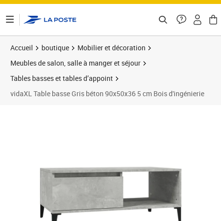
ontenu de la page
Accueil
boutique
Mobilier et décoration
Meubles de salon, salle à manger et séjour
Tables basses et tables d’appoint
vidaXL Table basse Gris béton 90x50x36 5 cm Bois d'ingénierie
Prix barré 68,99 €
Prix 60,53€
Prix 6