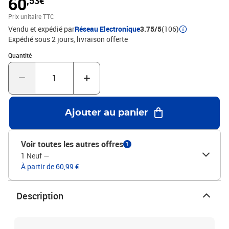
60
,53€
:Chaque produit est livré avec un manuel de montage dans la boîte
pour un montage facile.Couleur : Gris bétonMatériau : bois
Prix unitaire TTC
d'ingénierie, métalDimensions : 90 x 50 x 36,5 cm (l x P x H)
Vendu et expédié par
Réseau Electronique
3.75/5
(106)
Expédié sous 2 jours
livraison offerte
Quantité : 1
Quantité
Ajouter au panier
Voir toutes les autres offres
1
1 Neuf
—
À partir de 60,99 €
Description