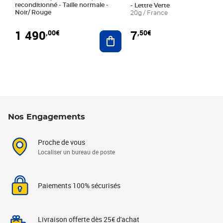
reconditionné - Taille normale -
- Lettre Verte
Noir/ Rouge
20g / France
1 490
7
,00€
,50€
Ajouter au panier
Nos Engagements
Proche de vous
Localiser un bureau de poste
Paiements 100% sécurisés
Livraison offerte dès 25€ d'achat