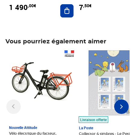
1 490
7
,00€
,50€
Ajouter au panier
Vous pourriez également aimer
Prix 1 490,00€
Prix 7,50€
Livraison offerte
Nouvelle Attitude
La Poste
Vélo électrique du facteur,
Collector 4 timbres - Le Petit P