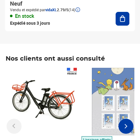
Neuf
Vendu et expédié par
vidaXL
2.79/5
(14)
Ajouter
En stock
Expédié sous 3 jours
Nos clients ont aussi consulté
Prix 1 490,00€
Prix 7,50€
Livraison offerte