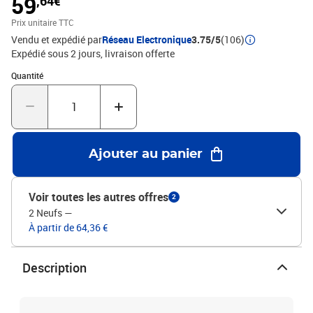
59
,64€
montage dans la boîte pour un montage facile.Couleur :
grisMatériau : bois de pin massifDimensions : 60 x 61 x 32,5 cm (l
Prix unitaire TTC
x P x H)
Vendu et expédié par
Réseau Electronique
3.75/5
(106)
Expédié sous 2 jours
livraison offerte
Quantité : 1
Quantité
Ajouter au panier
Voir toutes les autres offres
2
2 Neufs
—
À partir de 64,36 €
Description