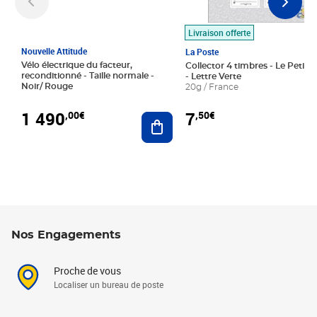
Livraison offerte
Nouvelle Attitude
La Poste
Vélo électrique du facteur,
Collector 4 timbres - Le Petit P
reconditionné - Taille normale -
- Lettre Verte
Noir/ Rouge
20g / France
1 490
7
,00€
,50€
Ajouter au panier
Nos Engagements
Proche de vous
Localiser un bureau de poste