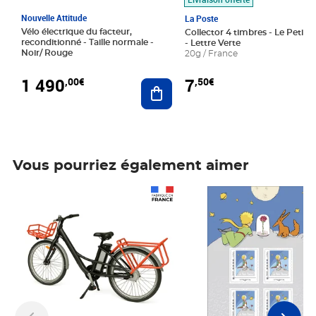
Nouvelle Attitude
La Poste
Vélo électrique du facteur,
Collector 4 timbres - Le Petit P
reconditionné - Taille normale -
- Lettre Verte
Noir/ Rouge
20g / France
1 490
7
,00€
,50€
Ajouter au panier
Vous pourriez également aimer
Prix 1 490,00€
Prix 7,50€