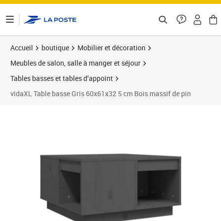
ontenu de la page
Accueil
boutique
Mobilier et décoration
Meubles de salon, salle à manger et séjour
Tables basses et tables d’appoint
vidaXL Table basse Gris 60x61x32 5 cm Bois massif de pin
Prix barré 91,99 €
Prix 59,64€
Prix 6
Prix 6