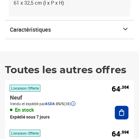
61 x 32,5 cm (l x P x H)
Caractéristiques
Toutes les autres offres
64
,36€
Livraison Offerte
Neuf
Vendu et expédié par
ASD
4.05/5
(38)
Ajouter
En stock
Expédié sous 7 jours
64
,99€
Livraison Offerte