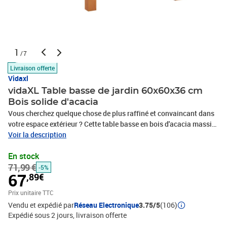
1
/7
Livraison offerte
Vidaxl
vidaXL Table basse de jardin 60x60x36 cm
Bois solide d'acacia
Vous cherchez quelque chose de plus raffiné et convaincant dans
votre espace extérieur ? Cette table basse en bois d'acacia massif
est un choix optimal pour vous. Matériau durable : le bois d'acacia
Voir la description
massif est un matériau naturel magnifique. Le bois d'acacia un
En stock
bois dur tropical, qui est dense, robuste et durable.Dessus de table
71,99 €
robuste : le dessus de table robuste vous offre de l'espace pour
-5%
67
,89€
placer des collations, des paniers de fruits, des objets décoratifs
ainsi que d'autres éléments essentiels.Surface facile à nettoyer : la
Prix unitaire TTC
surface à finition à l'huile rend cette table en bois facile à nettoyer
Vendu et expédié par
Réseau Electronique
3.75/5
(106)
avec un chiffon humide. Bon à savoir :Pour que vos meubles
Expédié sous 2 jours
livraison offerte
d'extérieur restent beaux, nous vous recommandons de les