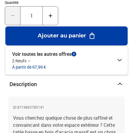
Quantité : 1
protéger avec une housse imperméable.Couleur : marronMatériau
Quantité
: bois d'acacia massif avec une finition à l'huile
naturelleDimensions : 60 x 60 x 36 cm (L x l x H)Résistance aux
intempéries et facilité au nettoyageConception de dessus de table
à lattes
Ajouter au panier
Voir toutes les autres offres
2
2 Neufs
—
À partir de 67,99 €
Description
ID 8719883785141
Vous cherchez quelque chose de plus raffiné et
convaincant dans votre espace extérieur ? Cette
table basse en bois d'acacia massif est un choix