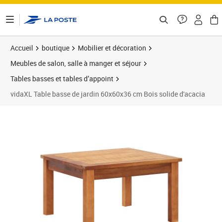
ontenu de la page
Accueil
boutique
Mobilier et décoration
Meubles de salon, salle à manger et séjour
Tables basses et tables d’appoint
vidaXL Table basse de jardin 60x60x36 cm Bois solide d'acacia
Prix barré 71,99 €
Prix 67,89€
Prix 6
Prix 7