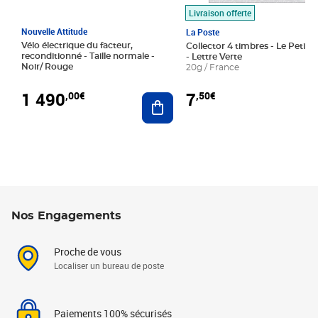
Livraison offerte
Nouvelle Attitude
La Poste
Vélo électrique du facteur,
Collector 4 timbres - Le Petit P
reconditionné - Taille normale -
- Lettre Verte
Noir/ Rouge
20g / France
1 490
7
,00€
,50€
Ajouter au panier
Nos Engagements
Proche de vous
Localiser un bureau de poste
Paiements 100% sécurisés