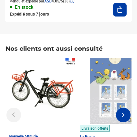
Vendu et expédié par
ASD
4.05/5
(38)
Ajouter
En stock
Expédié sous 7 jours
Nos clients ont aussi consulté
Prix 1 490,00€
Prix 7,50€
Livraison offerte
Nouvelle Attitude
La Poste