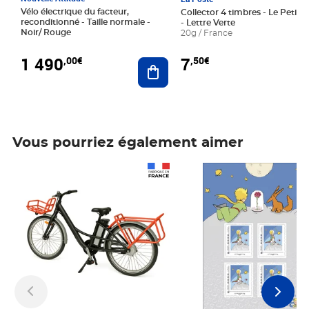
Vélo électrique du facteur,
Collector 4 timbres - Le Petit P
reconditionné - Taille normale -
- Lettre Verte
Noir/ Rouge
20g / France
1 490
7
,00€
,50€
Ajouter au panier
Vous pourriez également aimer
Prix 1 490,00€
Prix 7,50€