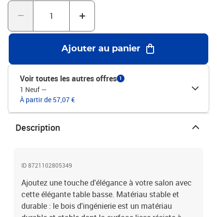
d'assemblage : les panneaux latéraux de cette table centrale
peuvent être placés du côté gauche ou droit selon vos
besoins.Porte pratique : la porte permet de maintenir un espace
propre et organisé en dissimulant les petits objets essentiels et le
désordre derrière elle.Couleur : chêne sonoma Matériau : bois
Ajouter au panier
d'ingénierieDimensions : 80 x 50 x 50 cm (l x P x H)Assemblage
requis : oui
Voir toutes les autres offres
1
1 Neuf
—
À partir de 57,07 €
Description
ID 8721102805349
Ajoutez une touche d'élégance à votre salon avec
cette élégante table basse. Matériau stable et
durable : le bois d'ingénierie est un matériau