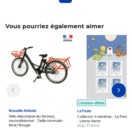
Vous pourriez également aimer
Prix 1 490,00€
Prix 7,50€
Livraison offerte
Nouvelle Attitude
La Poste
Vélo électrique du facteur,
Collector 4 timbres - Le Petit P
reconditionné - Taille normale -
- Lettre Verte
Noir/ Rouge
20g / France