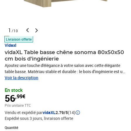
1
/10
Livraison offerte
Vidaxl
vidaXL Table basse chêne sonoma 80x50x50
cm bois d'ingénierie
Ajoutez une touche d'élégance à votre salon avec cette élégante
table basse. Matériau stable et durable : le bois d'ingénierie est un
matériau durable et stable dont la surface lisse résiste à
Voir la description
l'humidité, au déformation et au fendillement, ce qui en fait un
En stock
choix fiable pour une grande variété de projets.Grand espace de
56
,99€
rangement : cette table d'appoint offre un grand espace de
rangement pour garder vos magazines, livres, DVD,
Prix unitaire TTC
télécommandes et autres petits objets bien organisés et à portée
Vendu et expédié par
vidaXL
2.79/5
(14)
de main.Dessus de table stable et robuste : le dessus de table
Expédié sous 3 jours
livraison offerte
robuste de la table de canapé est idéal pour placer vos boissons
ou tout autre objet nécessaire à portée de main.Deux options
Quantité : 1
Quantité