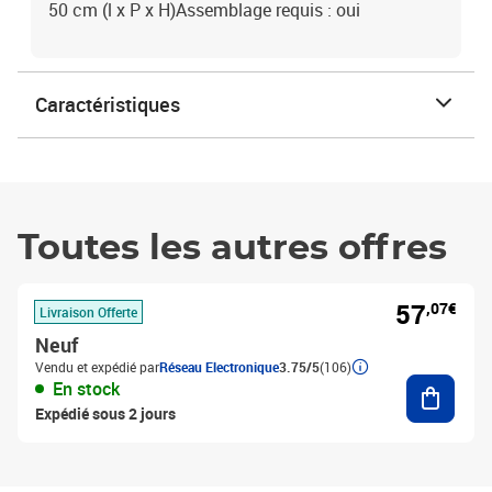
50 cm (l x P x H)Assemblage requis : oui
Caractéristiques
Toutes les autres offres
57
,07€
Livraison Offerte
Neuf
Vendu et expédié par
Réseau Electronique
3.75/5
(106)
Ajouter
En stock
Expédié sous 2 jours