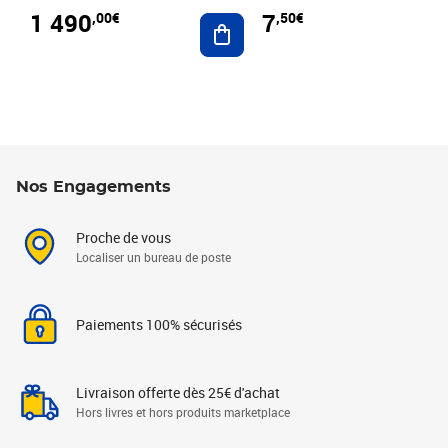
1 490
7
,00€
,50€
Ajouter au panier
Nos Engagements
Proche de vous
Localiser un bureau de poste
Paiements 100% sécurisés
Livraison offerte dès 25€ d'achat
Hors livres et hors produits marketplace