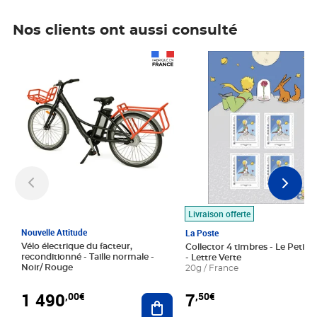
Nos clients ont aussi consulté
Prix 1 490,00€
Prix 7,50€
Livraison offerte
Nouvelle Attitude
La Poste
Vélo électrique du facteur,
Collector 4 timbres - Le Petit P
reconditionné - Taille normale -
- Lettre Verte
Noir/ Rouge
20g / France
1 490
7
,00€
,50€
Ajouter au panier