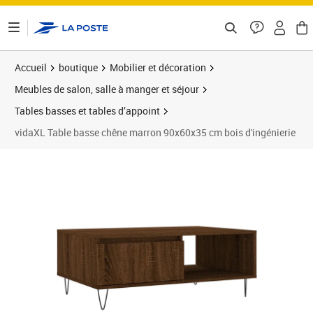
ontenu de la page
Accueil
boutique
Mobilier et décoration
Meubles de salon, salle à manger et séjour
Tables basses et tables d’appoint
vidaXL Table basse chêne marron 90x60x35 cm bois d'ingénierie
Prix barré 75,99 €
Prix 51,82€
Prix 5
Prix 6