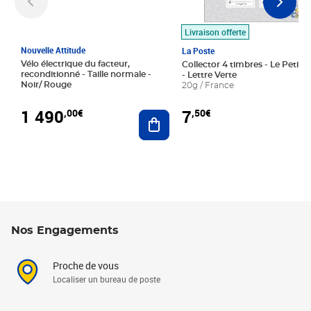
Livraison offerte
Nouvelle Attitude
La Poste
Vélo électrique du facteur,
Collector 4 timbres - Le Petit P
reconditionné - Taille normale -
- Lettre Verte
Noir/ Rouge
20g / France
1 490
7
,00€
,50€
Ajouter au panier
Nos Engagements
Proche de vous
Localiser un bureau de poste