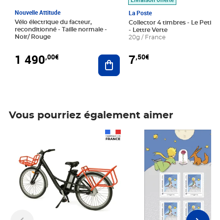
Nouvelle Attitude
La Poste
Vélo électrique du facteur,
Collector 4 timbres - Le Petit P
reconditionné - Taille normale -
- Lettre Verte
Noir/ Rouge
20g / France
1 490
7
,00€
,50€
Ajouter au panier
Vous pourriez également aimer
Prix 1 490,00€
Prix 7,50€