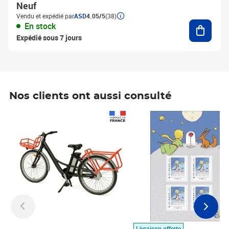
Neuf
Vendu et expédié par
ASD
4.05/5
(38)
Ajouter
En stock
Expédié sous 7 jours
Nos clients ont aussi consulté
Prix 1 490,00€
Prix 7,50€
Livraison offerte