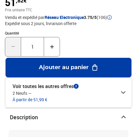
51
,82€
cette table basse assurent robustesse et stabilité.Couleur : chêne
marronMatériau : bois d'ingénierie, ferDimensions : 90 x 60 x 35
Prix unitaire TTC
cm (L x l x H)L'assemblage est requis
Vendu et expédié par
Réseau Electronique
3.75/5
(106)
Expédié sous 2 jours
livraison offerte
Quantité : 1
Quantité
Ajouter au panier
Voir toutes les autres offres
2
2 Neufs
—
À partir de 51,99 €
Description