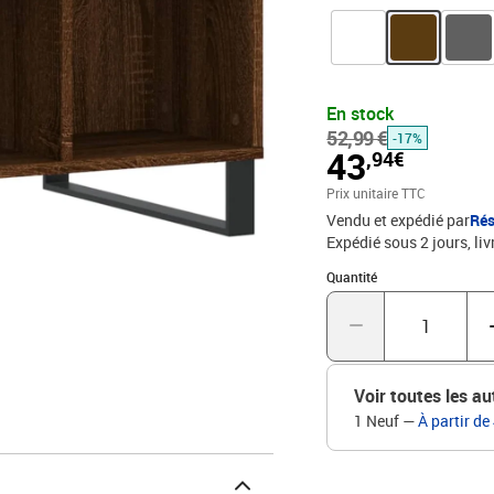
espace de rangement : c
rangement pour garder v
table robuste : le dessu
aliments et d'autres obj
style moderne et calme à
En stock
marronMatériau : bois d'
52,99 €
-17%
H)L'assemblage est requ
43
,94€
Prix unitaire TTC
Vendu et expédié par
Rés
Expédié sous 2 jours
liv
Quantité : 1
Quantité
Voir toutes les au
1 Neuf
—
À partir de