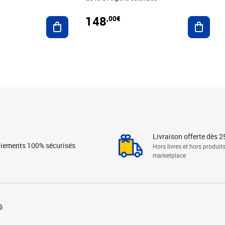
148
,00€
Ajouter au panier
Ajoute
Livraison offerte dès 2
iements 100% sécurisés
Hors livres et hors produit
marketplace
s