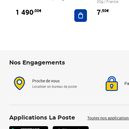
20g / France
1 490
7
,00€
,50€
Ajouter au panier
Nos Engagements
Proche de vous
Pa
Localiser un bureau de poste
Applications La Poste
Toutes nos application