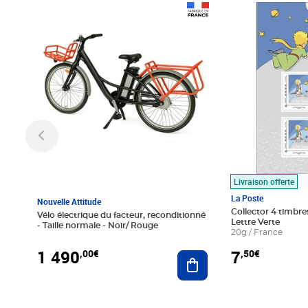
Prix 1 490,00€
Prix 7,50€
Livraison offerte
La Poste
Nouvelle Attitude
Collector 4 timbres
Vélo électrique du facteur, reconditionné
Lettre Verte
- Taille normale - Noir/ Rouge
20g / France
1 490
7
,00€
,50€
Ajouter au panier