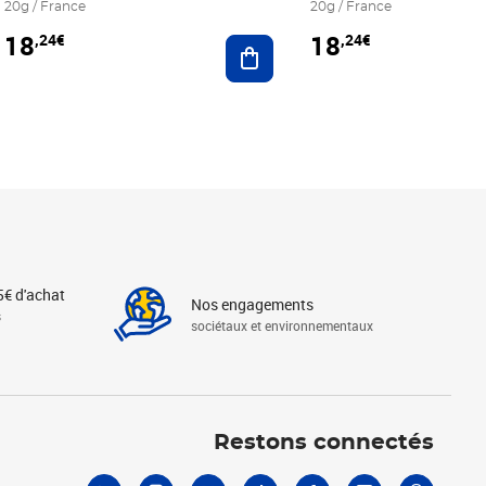
20g / France
20g / France
18
18
,24€
,24€
r au panier
Ajouter au panier
5€ d'achat
Nos engagements
s
sociétaux et environnementaux
Linkedin
Instagram
X
Tiktok
Facebook
Youtube
Threads
Restons connectés