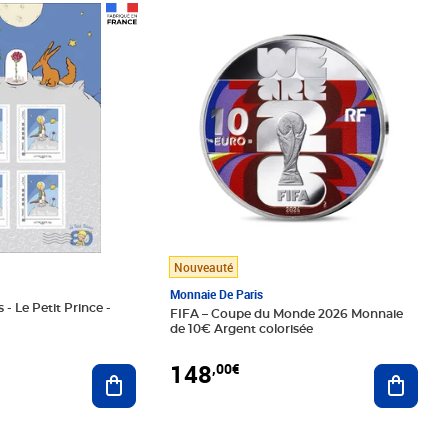
Prix 148,00€
Nouveauté
Monnaie De Paris
 - Le Petit Prince -
FIFA – Coupe du Monde 2026 Monnaie
de 10€ Argent colorisée
148
,00€
Ajouter au panier
Ajoute