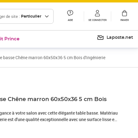
er de site :
Particulier
AIDE
SE CONNECTER
PANIER
Laposte.net
it Prince
e basse Chêne marron 60x50x36 5 cm Bois d'ingénierie
Prix 43,99€
sse Chêne marron 60x50x36 5 cm Bois
gance à votre salon avec cette élégante table basse. Matériau
ierie est d'une qualité exceptionnelle avec une surface lisse et
tance, stabilité et résistance à l'humidité. Fabriquée en bois
'appoint est facile à nettoyer avec un chiffon humide.Grand