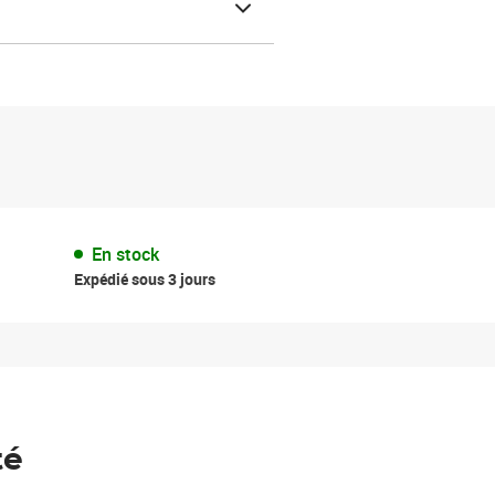
En stock
Expédié sous 3 jours
té