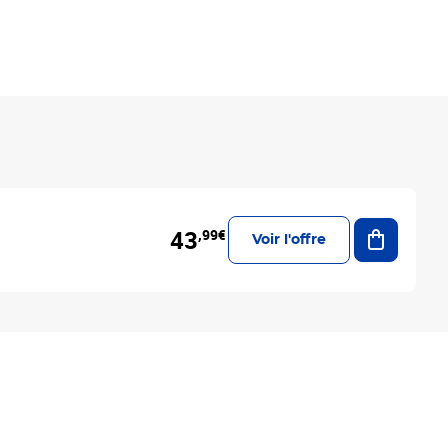
Ajouter a
43
,99€
Voir l'offre