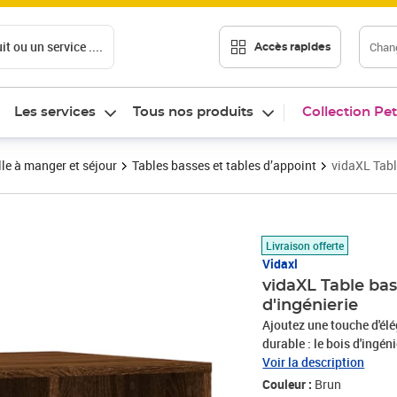
t ou un service ....
Chang
Accès rapides
Les services
Tous nos produits
Collection Pet
le à manger et séjour
Tables basses et tables d’appoint
vidaXL Tabl
Prix barré 52,99 €
Prix 43,94€
Livraison offerte
Vidaxl
vidaXL Table ba
d'ingénierie
Ajoutez une touche d'élé
durable : le bois d'ingén
présente également résis
Voir la description
d'ingénierie, la table d
Couleur :
Brun