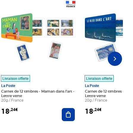
Prix 18,24€
Prix 18,24€
Livraison offerte
Livraison offerte
La Poste
La Poste
Carnet de 12 timbres - Maman dans l'art -
Carnet de 12 timbres - Le bl
Lettre verte
Lettre verte
20g / France
20g / France
18
18
,24€
,24€
r au panier
Ajouter au panier