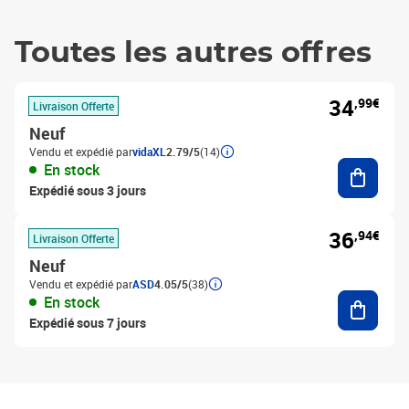
Toutes les autres offres
34
,99€
Livraison Offerte
Neuf
Vendu et expédié par
vidaXL
2.79/5
(14)
Ajouter
En stock
Expédié sous 3 jours
36
,94€
Livraison Offerte
Neuf
Vendu et expédié par
ASD
4.05/5
(38)
Ajouter
En stock
Expédié sous 7 jours