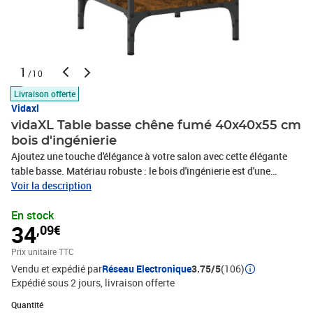
1
/10
Livraison offerte
Vidaxl
vidaXL Table basse chêne fumé 40x40x55 cm
bois d'ingénierie
Ajoutez une touche d'élégance à votre salon avec cette élégante
table basse. Matériau robuste : le bois d'ingénierie est d'une
qualité exceptionnelle avec une surface lisse et présente
Voir la description
également résistance, stabilité et résistance à l'humidité.Grand
En stock
espace de rangement : cette table d'appoint est dotée d'étagères,
34
,09€
offrant un grand espace de rangement pour garder vos essentiels
bien organisés et à portée de main.Dessus de table robuste : le
Prix unitaire TTC
dessus de table robuste est parfait pour placer des boissons, des
Vendu et expédié par
Réseau Electronique
3.75/5
(106)
aliments et d'autres objets décoratifs.Cadre stable : les cadres en
Expédié sous 2 jours
livraison offerte
métal assurent robustesse et stabilité.Couleur : chêne
fuméMatériau : bois d'ingénierie, ferDimensions : 40 x 40 x 55 cm (l
Quantité : 1
Quantité