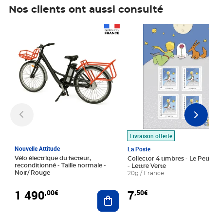
Nos clients ont aussi consulté
Prix 1 490,00€
Prix 7,50€
Livraison offerte
Nouvelle Attitude
La Poste
Vélo électrique du facteur,
Collector 4 timbres - Le Petit P
reconditionné - Taille normale -
- Lettre Verte
Noir/ Rouge
20g / France
1 490
7
,00€
,50€
Ajouter au panier