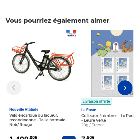
Vous pourriez également aimer
Prix 1 490,00€
Prix 7,50€
Livraison offerte
Nouvelle Attitude
La Poste
Vélo électrique du facteur,
Collector 4 timbres - Le Petit P
reconditionné - Taille normale -
- Lettre Verte
Noir/ Rouge
20g / France
1 490
,00€
,50€
Ajouter au panier