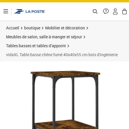
ontenu de la page
Accueil
boutique
Mobilier et décoration
Meubles de salon, salle à manger et séjour
Tables basses et tables d’appoint
vidaXL Table basse chêne fumé 40x40x55 cm bois d'ingénierie
Prix 34,09€
Prix 3
Prix 3