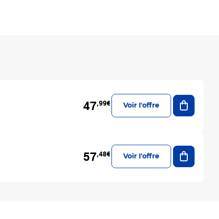
Ajouter a
47
,99€
Voir l'offre
Ajouter a
57
,48€
Voir l'offre