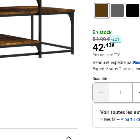
offre un grand espace d
portée de main.Dessus de
est parfait pour placer 
robuste : le cadre de ce
stabilité.Couleur : chên
En stock
x 45 cm (l x P x H)L'ass
54,99 €
-22%
42
,43€
Prix unitaire TTC
Vendu et expédié par
Rés
Expédié sous 2 jours
liv
Quantité : 1
Quantité
Voir toutes les au
2 Neufs
—
À partir d