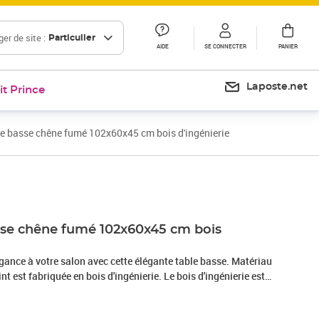
er de site :
Particulier
AIDE
SE CONNECTER
PANIER
Laposte.net
it Prince
e basse chêne fumé 102x60x45 cm bois d'ingénierie
Prix 47,99€
Prix 57,48€
sse chêne fumé 102x60x45 cm bois
gance à votre salon avec cette élégante table basse. Matériau
int est fabriquée en bois d'ingénierie. Le bois d'ingénierie est
elle avec une surface lisse et présente également résistance,
 à l'humidité.Grand espace de rangement : ce bout de canapé