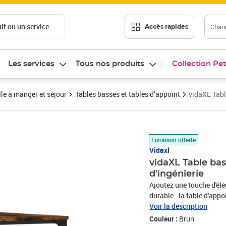
t ou un service ....
Chang
Accès rapides
Les services
Tous nos produits
Collection Pet
le à manger et séjour
Tables basses et tables d’appoint
vidaXL Tabl
Prix barré 54,99 €
Prix 42,43€
Livraison offerte
Vidaxl
vidaXL Table ba
d'ingénierie
Ajoutez une touche d'élé
durable : la table d'appo
d'une qualité exceptionn
Voir la description
stabilité, et résistance
Couleur :
Brun