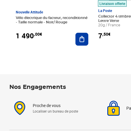
Livraison offerte
La Poste
Nouvelle Attitude
Collector 4 timbres
Vélo électrique du facteur, reconditionné
Lettre Verte
- Taille normale - Noir/ Rouge
20g / France
1 490
7
,00€
,50€
Ajouter au panier
Nos Engagements
Proche de vous
Pa
Localiser un bureau de poste