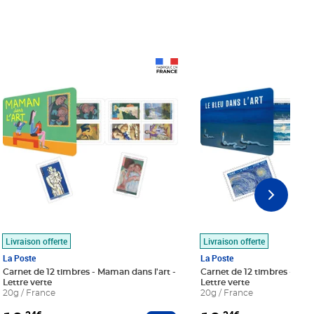
Prix 18,24€
Prix 18,24€
Livraison offerte
Livraison offerte
La Poste
La Poste
Carnet de 12 timbres - Maman dans l'art -
Carnet de 12 timbres - Le bl
Lettre verte
Lettre verte
20g / France
20g / France