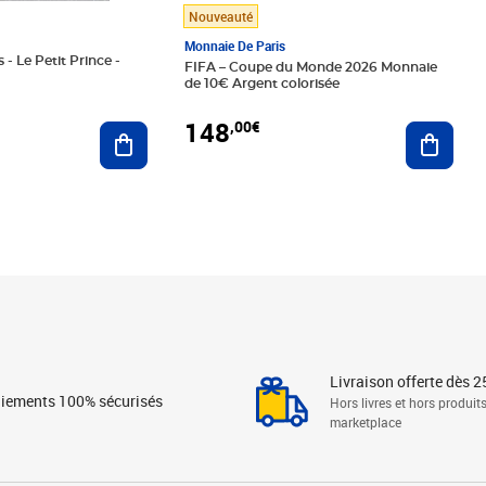
Nouveauté
Monnaie De Paris
 - Le Petit Prince -
FIFA – Coupe du Monde 2026 Monnaie
de 10€ Argent colorisée
148
,00€
Ajouter au panier
Ajoute
Livraison offerte dès 2
iements 100% sécurisés
Hors livres et hors produit
marketplace