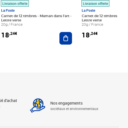
Livraison offerte
Livraison offerte
La Poste
La Poste
Carnet de 12 timbres - Maman dans l'art -
Carnet de 12 timbres - Le bl
Lettre verte
Lettre verte
20g / France
20g / France
18
18
,24€
,24€
r au panier
Ajouter au panier
5€ d'achat
Nos engagements
s
sociétaux et environnementaux