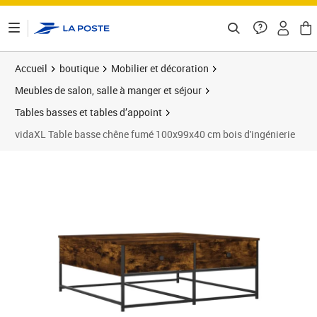
ontenu de la page
Accueil
boutique
Mobilier et décoration
Meubles de salon, salle à manger et séjour
Tables basses et tables d’appoint
vidaXL Table basse chêne fumé 100x99x40 cm bois d'ingénierie
Prix barré 78,99 €
Prix 60,11€
Prix 6