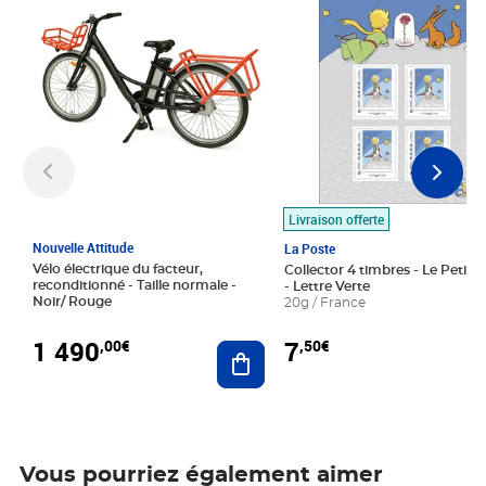
Livraison offerte
Nouvelle Attitude
La Poste
Vélo électrique du facteur,
Collector 4 timbres - Le Petit P
reconditionné - Taille normale -
- Lettre Verte
Noir/ Rouge
20g / France
1 490
7
,00€
,50€
Ajouter au panier
Vous pourriez également aimer