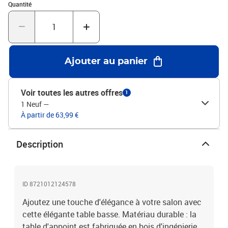
Quantité : 1
stabilité.Couleur : chêne fuméMatériau : bois d'ingénierie,
Quantité
métalDimensions : 100 x 99 x 40 cm (l x P x H)L'assemblage est
requis
Ajouter au panier
Voir toutes les autres offres
1
1 Neuf
—
À partir de 63,99 €
Description
ID 8721012124578
Ajoutez une touche d'élégance à votre salon avec
cette élégante table basse. Matériau durable : la
table d'appoint est fabriquée en bois d'ingénierie.