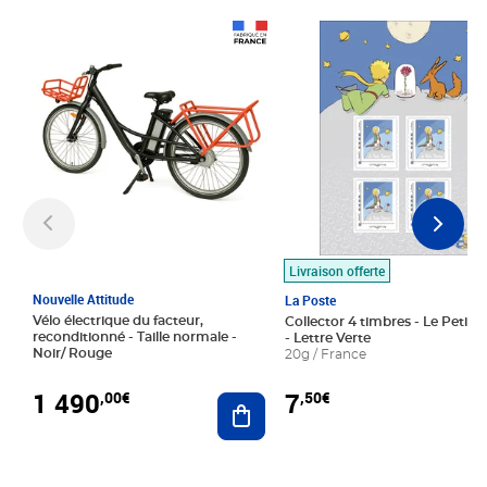
Prix 1 490,00€
Prix 7,50€
Livraison offerte
Nouvelle Attitude
La Poste
Vélo électrique du facteur,
Collector 4 timbres - Le Petit P
reconditionné - Taille normale -
- Lettre Verte
Noir/ Rouge
20g / France
1 490
7
,00€
,50€
Ajouter au panier