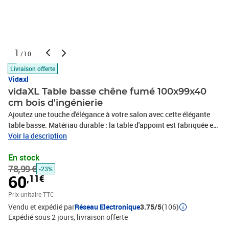
1
/10
Livraison offerte
Vidaxl
vidaXL Table basse chêne fumé 100x99x40
cm bois d'ingénierie
Ajoutez une touche d'élégance à votre salon avec cette élégante
table basse. Matériau durable : la table d'appoint est fabriquée en
bois d'ingénierie. Le bois d'ingénierie est d'une qualité
Voir la description
exceptionnelle avec une surface lisse et présente également
En stock
résistance, stabilité, et résistance à l'humidité.Grand espace de
78,99 €
rangement : ce bout de canapé dispose de 2 tiroirs, offrant un
-23%
60
,11€
grand espace de rangement pour garder vos essentiels bien
organisés et à portée de main.Dessus de table stable : le dessus de
Prix unitaire TTC
table stable de la table de salon est parfait pour placer des
Vendu et expédié par
Réseau Electronique
3.75/5
(106)
boissons, des aliments et d'autres objets décoratifs.Cadre robuste
Expédié sous 2 jours
livraison offerte
: le cadre de cette table de canapé en métal assure robustesse et