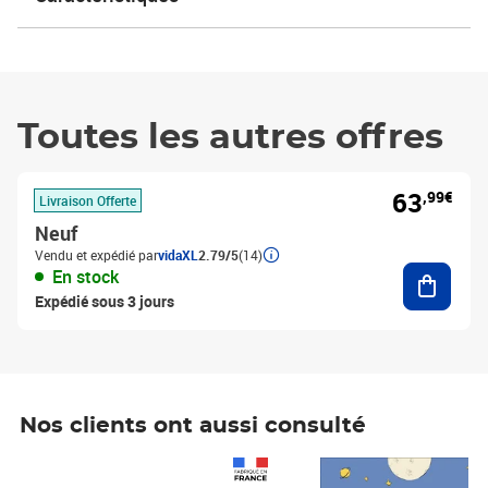
Toutes les autres offres
63
,99€
Livraison Offerte
Neuf
Vendu et expédié par
vidaXL
2.79/5
(14)
Ajouter
En stock
Expédié sous 3 jours
Nos clients ont aussi consulté
Prix 1 490,00€
Prix 7,50€