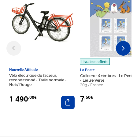
Livraison offerte
Nouvelle Attitude
La Poste
Vélo électrique du facteur,
Collector 4 timbres - Le Petit P
reconditionné - Taille normale -
- Lettre Verte
Noir/ Rouge
20g / France
1 490
7
,00€
,50€
Ajouter au panier