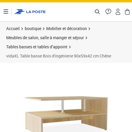
ontenu de la page
Accueil
boutique
Mobilier et décoration
Meubles de salon, salle à manger et séjour
Tables basses et tables d’appoint
vidaXL Table basse Bois d'ingénierie 90x59x42 cm Chêne
Prix barré 57,99 €
Prix 48,72€
Prix 4