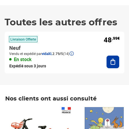
Toutes les autres offres
48
,99€
Livraison Offerte
Neuf
Vendu et expédié par
vidaXL
2.79/5
(14)
Ajouter
En stock
Expédié sous 3 jours
Nos clients ont aussi consulté
Prix 1 490,00€
Prix 7,50€