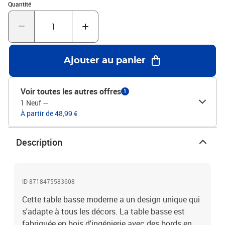
Quantité : 1
montage inclusAssemblage facile
Quantité
Ajouter au panier
Voir toutes les autres offres
1
1 Neuf
—
À partir de 48,99 €
Description
ID 8718475583608
Cette table basse moderne a un design unique qui
s'adapte à tous les décors. La table basse est
fabriquée en bois d'ingénierie avec des bords en