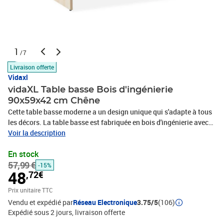
1
/7
Livraison offerte
Vidaxl
vidaXL Table basse Bois d'ingénierie
90x59x42 cm Chêne
Cette table basse moderne a un design unique qui s'adapte à tous
les décors. La table basse est fabriquée en bois d'ingénierie avec
des bords en PVC est stable et durable. Cette table d'appoint se
Voir la description
compose de deux tablettes qui sont jointes d'un côté et soutenues
En stock
par des tubes en acier inoxydable qui ajoutent à son aspect et à
57,99 €
son style modernes. Entre l'étagère supérieure et inférieure, il y a
-15%
48
,72€
un grand espace qui rend cette table basse très pratique pour
ranger livres, dossiers et autres fournitures. L'assemblage est
Prix unitaire TTC
facile, tout ce qu'il vous faut est inclus dans le kit.Couleur :
Vendu et expédié par
Réseau Electronique
3.75/5
(106)
ChêneMatériau : bois d’ingénierie + bords en PVC + supports en
Expédié sous 2 jours
livraison offerte
acier inoxydableDimensions : 90 x 59 x 42 cm (L x l x H)Kit de