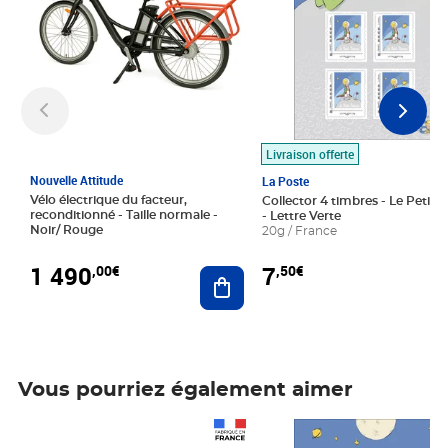
Livraison offerte
Nouvelle Attitude
La Poste
Vélo électrique du facteur,
Collector 4 timbres - Le Petit P
reconditionné - Taille normale -
- Lettre Verte
Noir/ Rouge
20g / France
1 490
7
,00€
,50€
Ajouter au panier
Vous pourriez également aimer
Prix 1 490,00€
Prix 7,50€