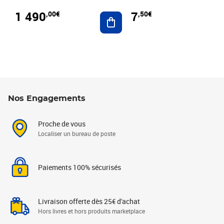
1 490
7
,00€
,50€
Ajouter au panier
Nos Engagements
Proche de vous
Localiser un bureau de poste
Paiements 100% sécurisés
Livraison offerte dès 25€ d'achat
Hors livres et hors produits marketplace