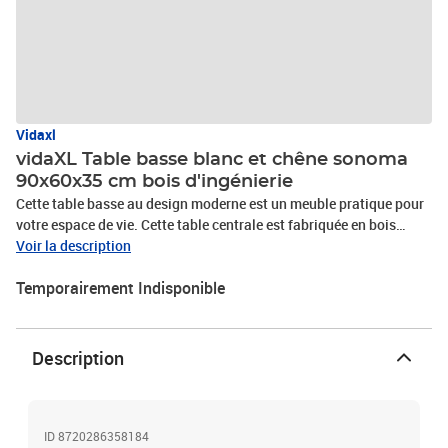
Vidaxl
vidaXL Table basse blanc et chêne sonoma
90x60x35 cm bois d'ingénierie
Cette table basse au design moderne est un meuble pratique pour
votre espace de vie. Cette table centrale est fabriquée en bois
d'ingénierie, ce qui assure sa robustesse, durabilité et un service de
Voir la description
longue durée. Les pieds en métal ajoutent également une stabilité
Temporairement Indisponible
supplémentaire. Cette table d'appoint offre un grand espace de
rangement, et le dessus de table robuste est parfait pour placer
vos boissons, nourriture et autres objets décoratifs. De plus, la
table de salon est facile à nettoyer avec un chiffon humide.Couleur
Description
: blanc et chêne sonomaMatériau : bois d'ingénierie,
métalDimensions : 90 x 60 x 35 cm (l x P x H)L'assemblage est
requis
ID 8720286358184