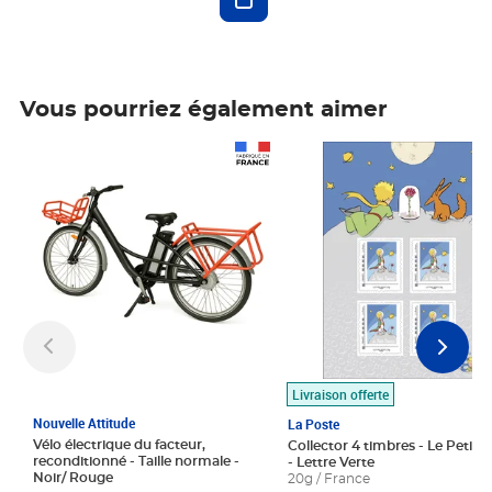
Vous pourriez également aimer
Prix 1 490,00€
Prix 7,50€
Livraison offerte
Nouvelle Attitude
La Poste
Vélo électrique du facteur,
Collector 4 timbres - Le Petit P
reconditionné - Taille normale -
- Lettre Verte
Noir/ Rouge
20g / France