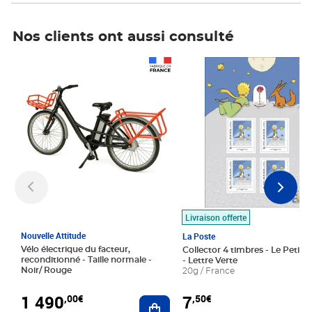
Nos clients ont aussi consulté
Prix 1 490,00€
Prix 7,50€
Livraison offerte
Nouvelle Attitude
La Poste
Vélo électrique du facteur,
Collector 4 timbres - Le Petit P
reconditionné - Taille normale -
- Lettre Verte
Noir/ Rouge
20g / France
1 490
7
,00€
,50€
Ajouter au panier