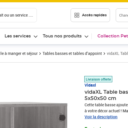
t ou un service ....
Chang
Accès rapides
Les services
Tous nos produits
Collection Pet
le à manger et séjour
Tables basses et tables d’appoint
vidaXL Tabl
Prix barré 86,99 €
Prix 51,57€
Livraison offerte
Vidaxl
vidaXL Table ba
5x50x50 cm
Cette table basse ajout
à votre décor actuel ! Ma
exceptionnelle avec une 
Voir la description
résistance à l'humidité.