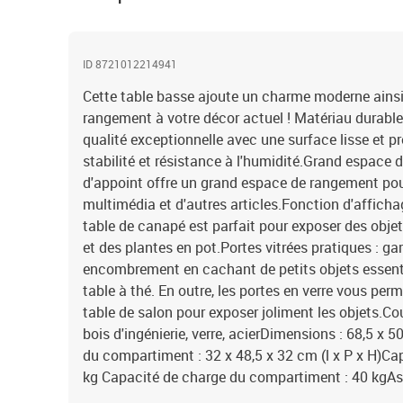
ID 8721012214941
Cette table basse ajoute un charme moderne ains
rangement à votre décor actuel ! Matériau durable :
qualité exceptionnelle avec une surface lisse et p
stabilité et résistance à l'humidité.Grand espace 
d'appoint offre un grand espace de rangement pour 
multimédia et d'autres articles.Fonction d'affichag
table de canapé est parfait pour exposer des obje
et des plantes en pot.Portes vitrées pratiques : g
encombrement en cachant de petits objets essentie
table à thé. En outre, les portes en verre vous perme
table de salon pour exposer joliment les objets.Co
bois d'ingénierie, verre, acierDimensions : 68,5 x 
du compartiment : 32 x 48,5 x 32 cm (l x P x H)C
kg Capacité de charge du compartiment : 40 kgAs