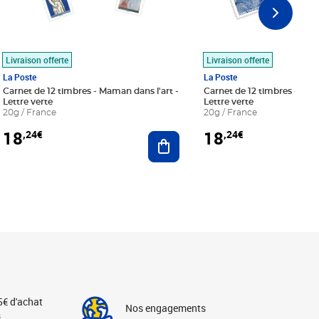
Livraison offerte
Livraison offerte
La Poste
La Poste
Carnet de 12 timbres - Maman dans l'art -
Carnet de 12 timbres - Le bl
Lettre verte
Lettre verte
20g / France
20g / France
18
18
,24€
,24€
r au panier
Ajouter au panier
5€ d'achat
Nos engagements
s