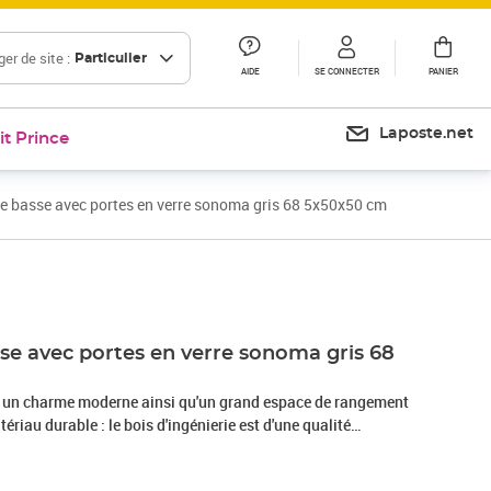
er de site :
Particulier
AIDE
SE CONNECTER
PANIER
Laposte.net
it Prince
e basse avec portes en verre sonoma gris 68 5x50x50 cm
Prix 56,99€
Prix 69,58€
sse avec portes en verre sonoma gris 68
e un charme moderne ainsi qu'un grand espace de rangement
tériau durable : le bois d'ingénierie est d'une qualité
surface lisse et présente également résistance, stabilité et
Grand espace de rangement : la table d'appoint offre un grand