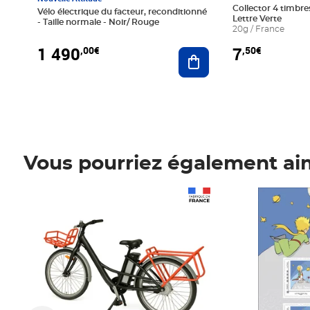
Collector 4 timbres
Vélo électrique du facteur, reconditionné
Lettre Verte
- Taille normale - Noir/ Rouge
20g / France
1 490
7
,00€
,50€
Ajouter au panier
Vous pourriez également ai
Prix 1 490,00€
Prix 7,50€