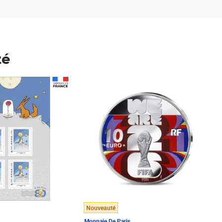
té
Prix 148,00€
Nouveauté
Monnaie De Paris