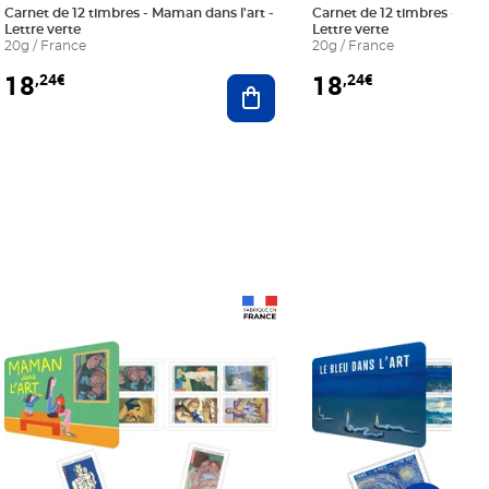
Carnet de 12 timbres - Maman dans l'art -
Carnet de 12 timbres - Le bl
Lettre verte
Lettre verte
20g / France
20g / France
18
18
,24€
,24€
r au panier
Ajouter au panier
Prix 18,24€
Prix 18,24€