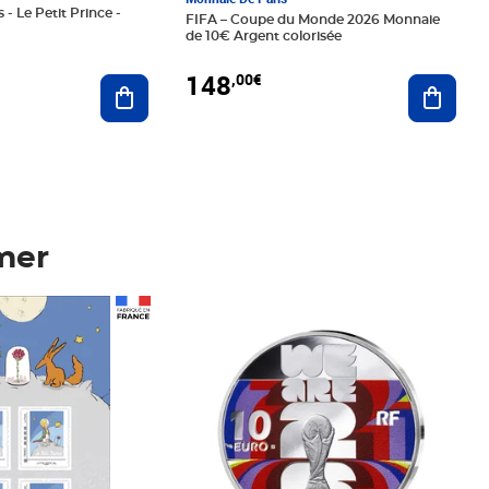
 - Le Petit Prince -
FIFA – Coupe du Monde 2026 Monnaie
de 10€ Argent colorisée
148
,00€
Ajouter au panier
Ajoute
mer
Prix 148,00€