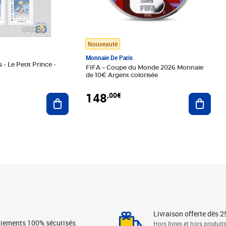
Nouveauté
Monnaie De Paris
 - Le Petit Prince -
FIFA – Coupe du Monde 2026 Monnaie
de 10€ Argent colorisée
148
,00€
Ajouter au panier
Ajoute
Livraison offerte dès 2
iements 100% sécurisés
Hors livres et hors produit