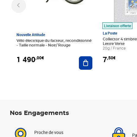
Livraison offerte
La Poste
Nouvelle Attitude
Collector 4 timbres
Vélo électrique du facteur, reconditionné
Lettre Verte
- Taille normale - Noir/ Rouge
20g / France
1 490
7
,00€
,50€
Ajouter au panier
Nos Engagements
Proche de vous
Pa