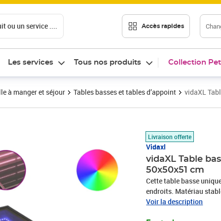
t ou un service ....
Chang
Accès rapides
Les services
Tous nos produits
Collection Pet
le à manger et séjour
Tables basses et tables d’appoint
vidaXL Tabl
Prix 96,39€
Livraison offerte
Vidaxl
vidaXL Table ba
50x50x51 cm
Cette table basse unique
endroits. Matériau stable
stable dont la surface li
Voir la description
qui en fait un choix fia