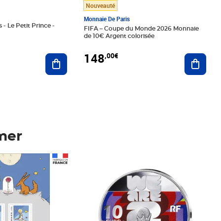
Nouveauté
Monnaie De Paris
 - Le Petit Prince -
FIFA – Coupe du Monde 2026 Monnaie
de 10€ Argent colorisée
148
,00€
Ajouter au panier
Ajoute
mer
Prix 148,00€