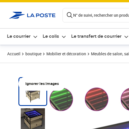
ontenu de la page
N° de suivi, rechercher un produi
Le courrier
Le colis
Le transfert de courrier
Accueil
boutique
Mobilier et décoration
Meubles de salon, sal
Ignorer les images