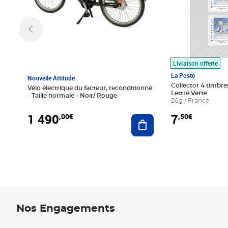
Livraison offerte
La Poste
Nouvelle Attitude
Collector 4 timbres
Vélo électrique du facteur, reconditionné
Lettre Verte
- Taille normale - Noir/ Rouge
20g / France
1 490
7
,00€
,50€
Ajouter au panier
Nos Engagements