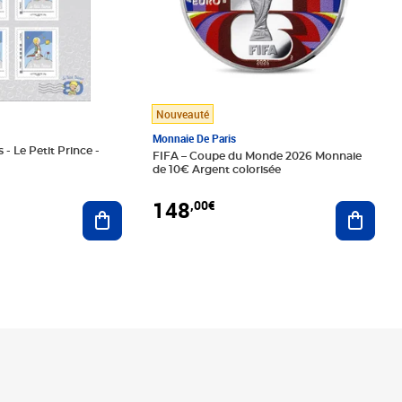
Nouveauté
Monnaie De Paris
 - Le Petit Prince -
FIFA – Coupe du Monde 2026 Monnaie
de 10€ Argent colorisée
148
,00€
Ajouter au panier
Ajoute