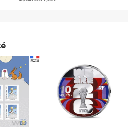
té
Prix 148,00€