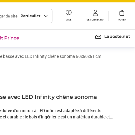
er de site :
Particulier
AIDE
SE CONNECTER
PANIER
Laposte.net
it Prince
e basse avec LED Infinity chêne sonoma 50x50x51 cm
Prix 96,99€
sse avec LED Infinity chêne sonoma
 dotée d'un miroir à LED infini est adaptée à différents
 et durable : le bois d'ingénierie est un matériau durable et
sse résiste à l'humidité, à la déformation et au fendillement, ce
ble pour une grande variété de projets.Lampes LED RVB pour