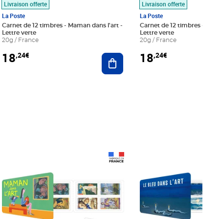
Livraison offerte
Livraison offerte
La Poste
La Poste
Carnet de 12 timbres - Maman dans l'art -
Carnet de 12 timbres - Le bl
Lettre verte
Lettre verte
20g / France
20g / France
18
18
,24€
,24€
r au panier
Ajouter au panier
Prix 18,24€
Prix 18,24€