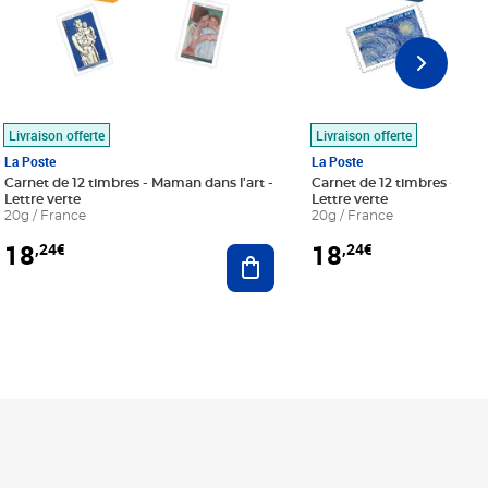
Livraison offerte
Livraison offerte
La Poste
La Poste
Carnet de 12 timbres - Maman dans l'art -
Carnet de 12 timbres - Le bl
Lettre verte
Lettre verte
20g / France
20g / France
18
18
,24€
,24€
r au panier
Ajouter au panier