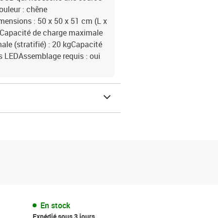
ouleur : chêne
mensions : 50 x 50 x 51 cm (L x
kgCapacité de charge maximale
le (stratifié) : 20 kgCapacité
es LEDAssemblage requis : oui
En stock
Expédié sous 3 jours