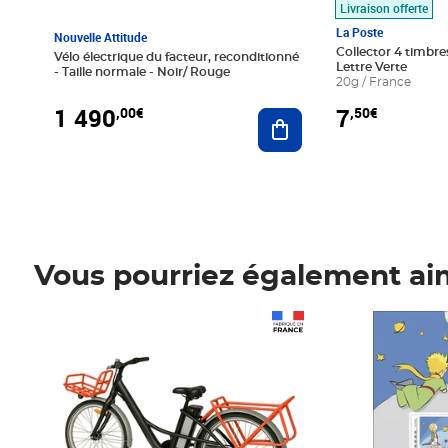
Livraison offerte
La Poste
Nouvelle Attitude
Collector 4 timbres
Vélo électrique du facteur, reconditionné
Lettre Verte
- Taille normale - Noir/ Rouge
20g / France
1 490
7
,00€
,50€
Ajouter au panier
Vous pourriez également ai
Prix 1 490,00€
Prix 7,50€