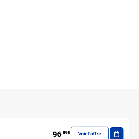
Ajouter a
96
,99€
Voir l'offre