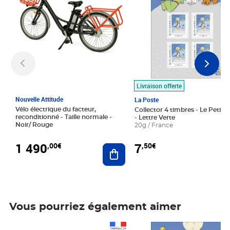
Livraison offerte
Nouvelle Attitude
La Poste
Vélo électrique du facteur,
Collector 4 timbres - Le Petit P
reconditionné - Taille normale -
- Lettre Verte
Noir/ Rouge
20g / France
1 490
7
,00€
,50€
Ajouter au panier
Vous pourriez également aimer
Prix 1 490,00€
Prix 7,50€