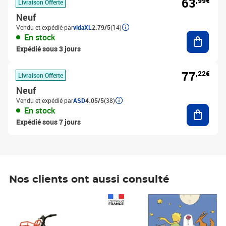
63
,99€
Livraison Offerte
Neuf
Vendu et expédié par
vidaXL
2.79/5
(14)
Ajouter
En stock
Expédié sous 3 jours
77
,22€
Livraison Offerte
Neuf
Vendu et expédié par
ASD
4.05/5
(38)
Ajouter
En stock
Expédié sous 7 jours
Nos clients ont aussi consulté
Prix 1 490,00€
Prix 7,50€