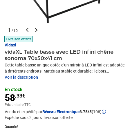
1
/10
Livraison offerte
Vidaxl
vidaXL Table basse avec LED infini chêne
sonoma 70x50x41 cm
Cette table basse unique dotée d'un miroir à LED infini est adaptée
à différents endroits. Matériau stable et durable : le bois
d'ingénierie est un matériau durable et stable dont la surface lisse
Voir la description
résiste à l'humidité, à la déformation et au fendillement, ce qui en
En stock
fait un choix fiable pour une grande variété de projets.Lampes LED
58
,33€
RVB pour une ambiance agréable : cette table est dotée de lampes
LED qui peuvent être facilement réglées pour créer un spectacle
Prix unitaire TTC
lumineux personnalisé. Vous pouvez personnaliser les modes, les
Vendu et expédié par
Réseau Electronique
3.75/5
(106)
couleurs et la luminosité pour améliorer l'ambiance de votre
Expédié sous 2 jours
livraison offerte
espace intérieur.Dessus de table robuste : le dessus de table
robuste de la table de salon est parfait pour placer des boissons,
Quantité : 1
Quantité