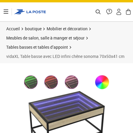
ontenu de la page
Accueil
boutique
Mobilier et décoration
Meubles de salon, salle à manger et séjour
Tables basses et tables d’appoint
vidaXL Table basse avec LED infini chêne sonoma 70x50x41 cm
Prix 58,33€
Prix 6
Prix 7