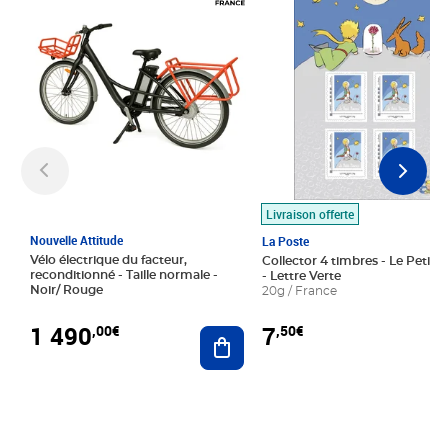
Livraison offerte
Nouvelle Attitude
La Poste
Vélo électrique du facteur,
Collector 4 timbres - Le Petit P
reconditionné - Taille normale -
- Lettre Verte
Noir/ Rouge
20g / France
1 490
7
,00€
,50€
Ajouter au panier