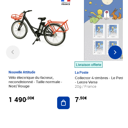
Prix 1 490,00€
Prix 7,50€
Livraison offerte
Nouvelle Attitude
La Poste
Vélo électrique du facteur,
Collector 4 timbres - Le Petit P
reconditionné - Taille normale -
- Lettre Verte
Noir/ Rouge
20g / France
1 490
7
,00€
,50€
Ajouter au panier