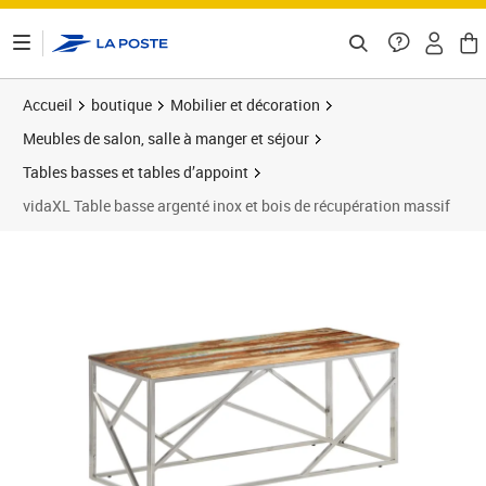
ontenu de la page
Accueil
boutique
Mobilier et décoration
Meubles de salon, salle à manger et séjour
Tables basses et tables d’appoint
vidaXL Table basse argenté inox et bois de récupération massif
Prix barré 118,99 €
Prix 63,69€
Prix 8