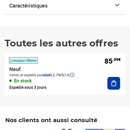
Caractéristiques
Toutes les autres offres
85
,99€
Livraison Offerte
Neuf
Vendu et expédié par
vidaXL
2.79/5
(14)
Ajouter
En stock
Expédié sous 3 jours
Nos clients ont aussi consulté