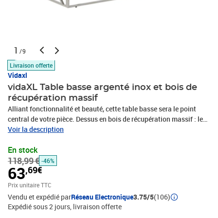
1
/9
Livraison offerte
Vidaxl
vidaXL Table basse argenté inox et bois de
récupération massif
Alliant fonctionnalité et beauté, cette table basse sera le point
central de votre pièce. Dessus en bois de récupération massif : le
dessus de la table d'appoint offre une surface sûre et ample pour
Voir la description
placer des collations, des boissons, des vases, des coupes de fruits
En stock
ou d'autres objets décoratifs. Cadre robuste et stable : le cadre en
118,99 €
acier inoxydable de la table de salon assure robustesse et
-46%
63
,69€
stabilité. Entretien facile : cette table d'appoint à la surface
résistante aux taches est facile à nettoyer et vous pouvez sans
Prix unitaire TTC
effort lui conserver sa meilleure apparence. Design simple : ce
Vendu et expédié par
Réseau Electronique
3.75/5
(106)
bout de canapé a un design simple et moderne qui complète le
Expédié sous 2 jours
livraison offerte
décor de n'importe quelle pièce.Couleur du cadre :