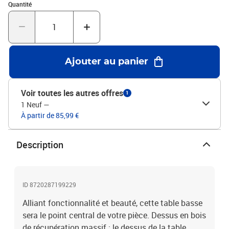
Quantité : 1
argentéMatériau : acier inoxydable et bois massif de
Quantité
récupérationDimensions : 110 x 45 x 45 cm (L x l x H)Épaisseur du
dessus de table : 15 mmAssemblage requis : oui
Ajouter au panier
Voir toutes les autres offres
1
1 Neuf
—
À partir de 85,99 €
Description
ID 8720287199229
Alliant fonctionnalité et beauté, cette table basse
sera le point central de votre pièce. Dessus en bois
de récupération massif : le dessus de la table