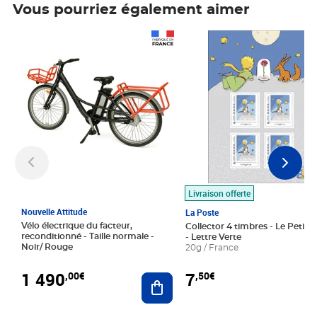
Vous pourriez également aimer
Prix 1 490,00€
Prix 7,50€
Livraison offerte
Nouvelle Attitude
La Poste
Vélo électrique du facteur,
Collector 4 timbres - Le Petit P
reconditionné - Taille normale -
- Lettre Verte
Noir/ Rouge
20g / France
1 490
7
,00€
,50€
Ajouter au panier