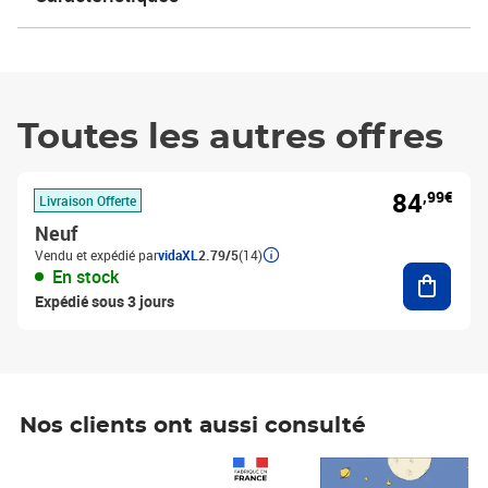
Toutes les autres offres
84
,99€
Livraison Offerte
Neuf
Vendu et expédié par
vidaXL
2.79/5
(14)
Ajouter
En stock
Expédié sous 3 jours
Nos clients ont aussi consulté
Prix 1 490,00€
Prix 7,50€