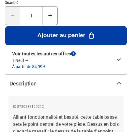
Quantité : 1
argentéMatériau : acier inoxydable, bois d'acacia massif
Quantité
Dimensions : 110 x 45 x 45 cm (L x l x H)Épaisseur du dessus de
table : 15 mmAssemblage requis : oui
Ajouter au panier
Voir toutes les autres offres
1
1 Neuf
—
À partir de 84,99 €
Description
ID 8720287199212
Alliant fonctionnalité et beauté, cette table basse
sera le point central de votre pièce. Dessus en bois
d'acacia massif : le dessus de la table d'appoint