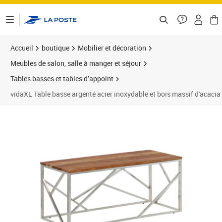
ontenu de la page
Accueil
boutique
Mobilier et décoration
Meubles de salon, salle à manger et séjour
Tables basses et tables d’appoint
vidaXL Table basse argenté acier inoxydable et bois massif d'acacia
Prix barré 118,99 €
Prix 73,44€
Prix 8