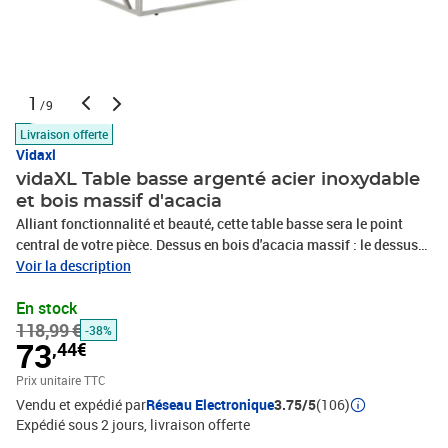
1
/9
Livraison offerte
Vidaxl
vidaXL Table basse argenté acier inoxydable
et bois massif d'acacia
Alliant fonctionnalité et beauté, cette table basse sera le point
central de votre pièce. Dessus en bois d'acacia massif : le dessus
de la table d'appoint offre une surface sûre et ample pour placer
Voir la description
des collations, des boissons, des vases, des coupes de fruits ou
En stock
d'autres objets décoratifs. Cadre robuste et stable : le cadre en
118,99 €
acier inoxydable de la table de salon assure robustesse et
-38%
73
,44€
stabilité. Entretien facile : cette table d'appoint à la surface
résistante aux taches est facile à nettoyer et vous pouvez sans
Prix unitaire TTC
effort lui conserver sa meilleure apparence. Design simple : ce
Vendu et expédié par
Réseau Electronique
3.75/5
(106)
bout de canapé a un design simple et moderne qui complète le
Expédié sous 2 jours
livraison offerte
décor de n'importe quelle pièce.Couleur du cadre :