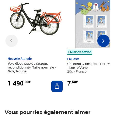
Livraison offerte
Nouvelle Attitude
La Poste
Vélo électrique du facteur,
Collector 4 timbres - Le Petit P
reconditionné - Taille normale -
- Lettre Verte
Noir/ Rouge
20g / France
1 490
7
,00€
,50€
Ajouter au panier
Vous pourriez également aimer