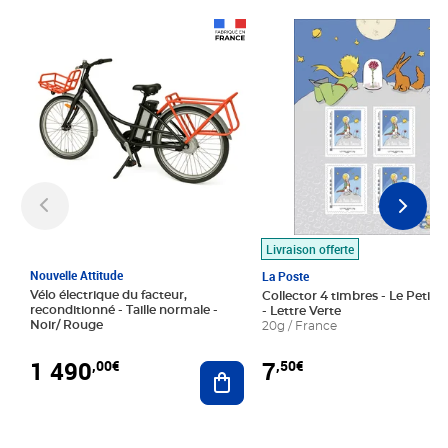
Prix 1 490,00€
Prix 7,50€
Livraison offerte
Nouvelle Attitude
La Poste
Vélo électrique du facteur,
Collector 4 timbres - Le Petit P
reconditionné - Taille normale -
- Lettre Verte
Noir/ Rouge
20g / France
1 490
7
,00€
,50€
Ajouter au panier