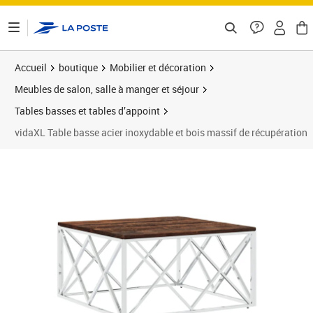
ontenu de la page
Accueil
boutique
Mobilier et décoration
Meubles de salon, salle à manger et séjour
Tables basses et tables d’appoint
vidaXL Table basse acier inoxydable et bois massif de récupération
Prix barré 169,99 €
Prix 122,22€
Prix 1