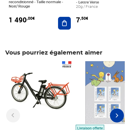
reconditionné - Taille normale -
- Lettre Verte
Noir/ Rouge
20g / France
1 490
7
,00€
,50€
Ajouter au panier
Vous pourriez également aimer
Prix 1 490,00€
Prix 7,50€
Livraison offerte