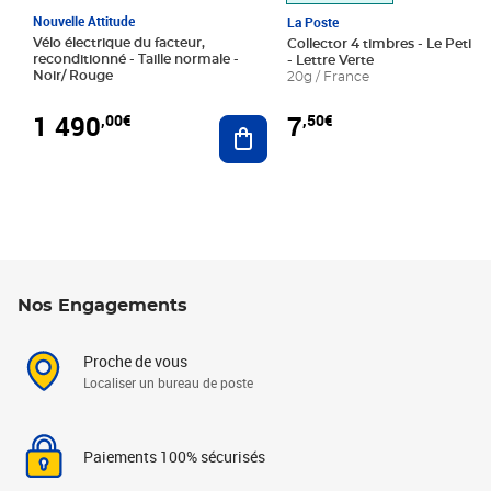
Nouvelle Attitude
La Poste
Vélo électrique du facteur,
Collector 4 timbres - Le Petit P
reconditionné - Taille normale -
- Lettre Verte
Noir/ Rouge
20g / France
1 490
7
,00€
,50€
Ajouter au panier
Nos Engagements
Proche de vous
Localiser un bureau de poste
Paiements 100% sécurisés