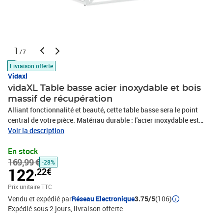
1
/7
Livraison offerte
Vidaxl
vidaXL Table basse acier inoxydable et bois
massif de récupération
Alliant fonctionnalité et beauté, cette table basse sera le point
central de votre pièce. Matériau durable : l'acier inoxydable est
robuste et durable pour une utilisation à long terme. Il présente
Voir la description
également une bonne résistance à la corrosion et à la rouille.Bois
En stock
de récupération solide : le bois de récupération solide se compose
169,99 €
de bois réutilisés tels que du teck, du bois de manguier, du pin et
-28%
122
,22€
du hêtre. Ces matériaux sont recyclés à partir d'anciens bâtiments
tels que des usines, des hangars et des bateaux. Comme chaque
Prix unitaire TTC
pièce est faite à la main, les couleurs varient pour chaque
Vendu et expédié par
Réseau Electronique
3.75/5
(106)
produit.Dessus de table lisse : le dessus lisse est facile à nettoyer
Expédié sous 2 jours
livraison offerte
à l'aide d'un chiffon humide et est parfait pour placer des aliments,