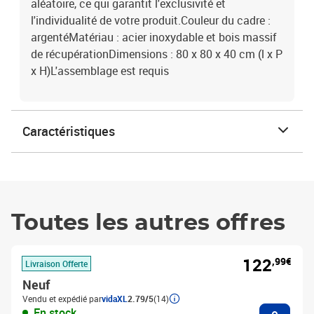
aléatoire, ce qui garantit l'exclusivité et
l'individualité de votre produit.Couleur du cadre :
argentéMatériau : acier inoxydable et bois massif
de récupérationDimensions : 80 x 80 x 40 cm (l x P
x H)L'assemblage est requis
Caractéristiques
Toutes les autres offres
122
,99€
Livraison Offerte
Neuf
Vendu et expédié par
vidaXL
2.79/5
(14)
Ajouter
En stock