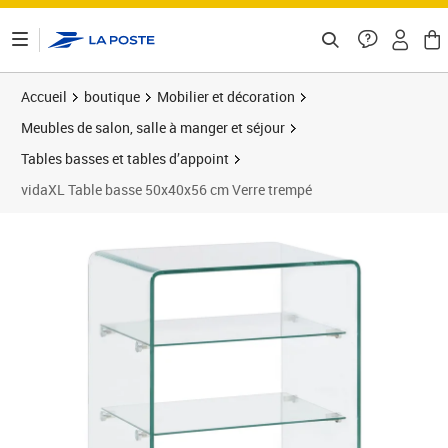
ontenu de la page
Accueil
boutique
Mobilier et décoration
Meubles de salon, salle à manger et séjour
Tables basses et tables d’appoint
vidaXL Table basse 50x40x56 cm Verre trempé
Prix barré 159,99 €
Prix 155,99€
Prix b
Prix 1
Prix 1