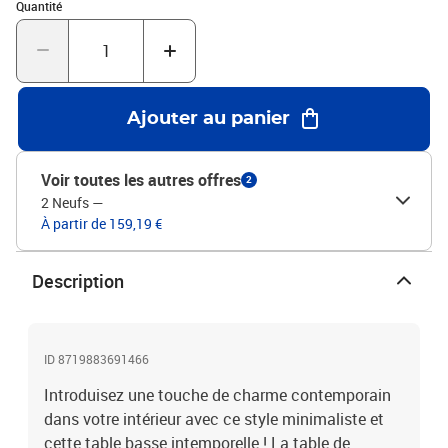
Quantité : 1
trempéDimensions : 50 x 40 x 56 cm (L x l x H)Épaisseur du verre :
Quantité
plateau de 10 mm / étagères de 5 mm
Ajouter au panier
Voir toutes les autres offres
2
2 Neufs
—
À partir de 159,19 €
Description
ID 8719883691466
Introduisez une touche de charme contemporain
dans votre intérieur avec ce style minimaliste et
cette table basse intemporelle ! La table de