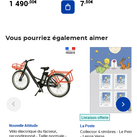
1 490
7
,00€
,50€
Ajouter au panier
Vous pourriez également aimer
Prix 1 490,00€
Prix 7,50€
Livraison offerte
Nouvelle Attitude
La Poste
Vélo électrique du facteur,
Collector 4 timbres - Le Petit P
reconditionné - Taille normale -
- Lettre Verte