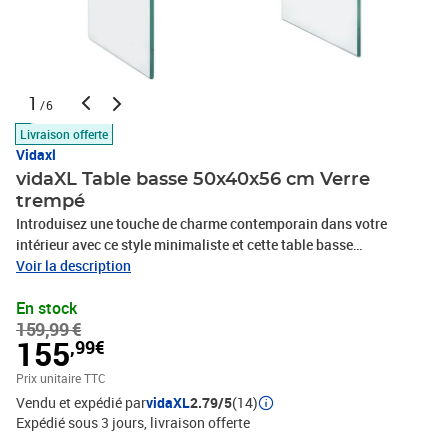
1
/6
Livraison offerte
Vidaxl
vidaXL Table basse 50x40x56 cm Verre
trempé
Introduisez une touche de charme contemporain dans votre
intérieur avec ce style minimaliste et cette table basse
intemporelle ! La table de canapé est faite de verre de sécurité
Voir la description
trempé qui est plus sûr et plus résistant que le verre normal. Par
En stock
conséquent, elle est durable et robuste. Grâce aux 2 tablettes,
159,99 €
notre table d'appoint pratique est idéale pour garder des livres, des
155
,99€
magazines, ainsi que divers autres petits objets que vous
souhaitez garder à portée de main. La table basse en verre est
Prix unitaire TTC
facile à nettoyer avec un chiffon humide. Détendez-vous et
Vendu et expédié par
vidaXL
2.79/5
(14)
profitez du bon temps avec la famille et les amis autour de cette
Expédié sous 3 jours
livraison offerte
table d'appoint !Couleur : transparentMatériau : Verre incassable