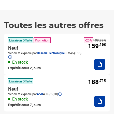
Toutes les autres offres
199,99 €
Livraison Offerte
Promotion
-20%
159
,19€
Neuf
Vendu et expédié par
Réseau Electronique
3.75/5
(106)
Ajouter
En stock
Expédié sous 2 jours
188
,71€
Livraison Offerte
Neuf
Vendu et expédié par
ASD
4.05/5
(38)
Ajouter
En stock
Expédié sous 7 jours