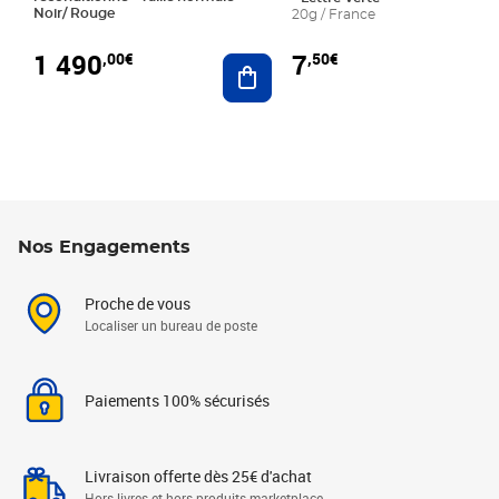
Noir/ Rouge
20g / France
1 490
7
,00€
,50€
Ajouter au panier
Nos Engagements
Proche de vous
Localiser un bureau de poste
Paiements 100% sécurisés
Livraison offerte dès 25€ d'achat
Hors livres et hors produits marketplace