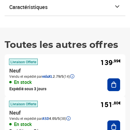
Caractéristiques
Toutes les autres offres
139
,99€
Livraison Offerte
Neuf
Vendu et expédié par
vidaXL
2.79/5
(14)
Ajouter
En stock
Expédié sous 3 jours
151
,80€
Livraison Offerte
Neuf
Vendu et expédié par
ASD
4.05/5
(38)
Ajouter
En stock