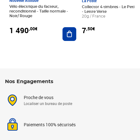
Nouvelle Attitude
La Poste
Vélo électrique du facteur,
Collector 4 timbres - Le Petit P
reconditionné - Taille normale -
- Lettre Verte
Noir/ Rouge
20g / France
1 490
7
,00€
,50€
Ajouter au panier
Nos Engagements
Proche de vous
Localiser un bureau de poste
Paiements 100% sécurisés