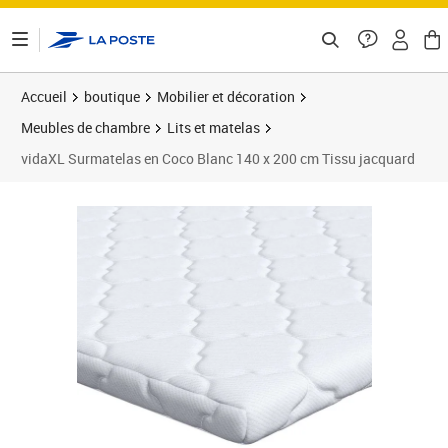
ontenu de la page
Accueil
boutique
Mobilier et décoration
Meubles de chambre
Lits et matelas
vidaXL Surmatelas en Coco Blanc 140 x 200 cm Tissu jacquard
Prix 139,89€
Prix 1
Prix 1