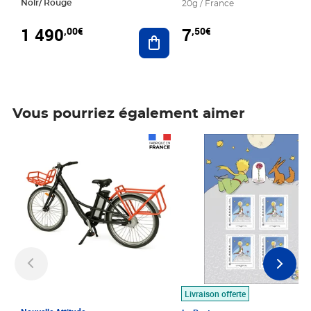
Noir/ Rouge
20g / France
1 490
7
,00€
,50€
Ajouter au panier
Vous pourriez également aimer
Prix 1 490,00€
Prix 7,50€
Livraison offerte