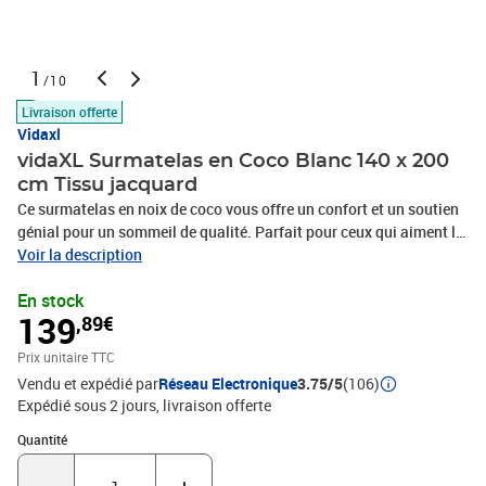
1
/10
Livraison offerte
Vidaxl
vidaXL Surmatelas en Coco Blanc 140 x 200
cm Tissu jacquard
Ce surmatelas en noix de coco vous offre un confort et un soutien
génial pour un sommeil de qualité. Parfait pour ceux qui aiment le
style et le confort, il améliore l'ambiance de n'importe quelle
Voir la description
chambre. Avec son look moderne et épuré, il est idéal pour les
En stock
décorations intérieures contemporaines. Avec sa légèreté, il
139
,89€
s'installe facilement sur tous les matelas, c'est une belle addition à
votre literie. Tissu en jaquard de polyester : Son look élégant et sa
Prix unitaire TTC
texture soyeuse rendent ce surmatelas super chic. Sa trame fine
Vendu et expédié par
Réseau Electronique
3.75/5
(106)
assure durabilité et aération, pour un confort toute l'année tout en
Expédié sous 2 jours
livraison offerte
gardant une apparence haut de gamme.Remplissage en coco
dense : Le coco en tant que matériau principal assure un soutien
Quantité : 1
Quantité
excellent, idéal pour ceux qui veulent une surface de sommeil plus
ferme. Ce matériau équilibre bien le poids, aidant à garder la