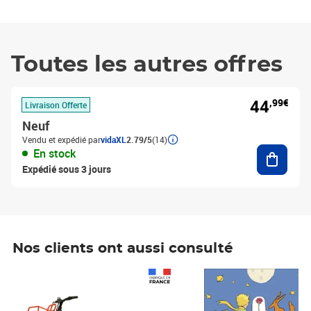
Toutes les autres offres
44
,99€
Livraison Offerte
Neuf
Vendu et expédié par
vidaXL
2.79/5
(14)
Ajouter
En stock
Expédié sous 3 jours
Nos clients ont aussi consulté
Prix 1 490,00€
Prix 7,50€