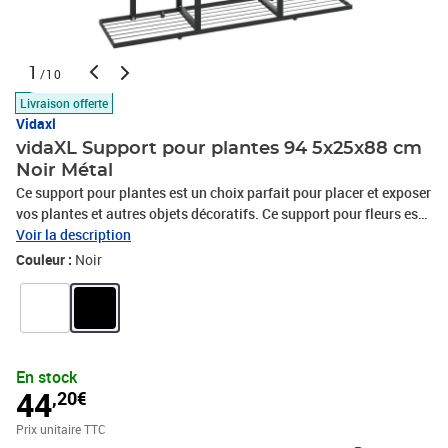
1
/10
Livraison offerte
Vidaxl
vidaXL Support pour plantes 94 5x25x88 cm
Noir Métal
Ce support pour plantes est un choix parfait pour placer et exposer
vos plantes et autres objets décoratifs. Ce support pour fleurs est
fait de métal, qui est robuste et durable, garantissant des années
Voir la description
de service. Ce support à plantes offre un grand espace pour
Couleur :
Noir
exposer vos belles plantes. De plus, le support est facile à nettoyer
avec un chiffon humide.Couleur : noirMatériau : métal enduit de
poudre noireDimensions : 94,5 x 25 x 88 cm (l x P x H)L'assemblage
est requis
En stock
44
,20€
Prix unitaire TTC