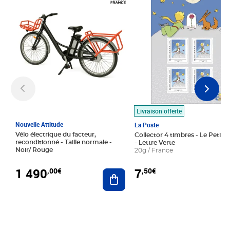
Livraison offerte
Nouvelle Attitude
La Poste
Vélo électrique du facteur,
Collector 4 timbres - Le Petit P
reconditionné - Taille normale -
- Lettre Verte
Noir/ Rouge
20g / France
1 490
7
,00€
,50€
Ajouter au panier