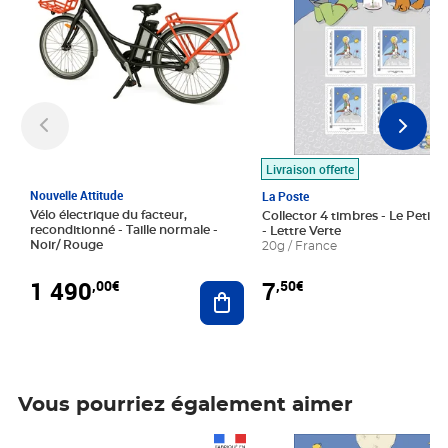
Livraison offerte
Nouvelle Attitude
La Poste
Vélo électrique du facteur,
Collector 4 timbres - Le Petit P
reconditionné - Taille normale -
- Lettre Verte
Noir/ Rouge
20g / France
1 490
7
,00€
,50€
Ajouter au panier
Vous pourriez également aimer
Prix 1 490,00€
Prix 7,50€