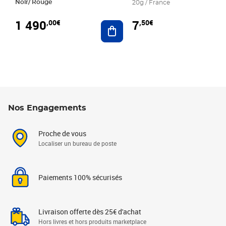
Noir/ Rouge
20g / France
1 490
7
,00€
,50€
Ajouter au panier
Nos Engagements
Proche de vous
Localiser un bureau de poste
Paiements 100% sécurisés
Livraison offerte dès 25€ d'achat
Hors livres et hors produits marketplace