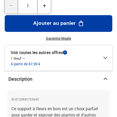
de poids (par étagère) : 10 kgL'assemblage est requisLegal
Documents:Vous trouverez ici plus de détails sur la façon
d'empêcher vos meubles de basculer
Ajouter au panier
Garantie légale
Voir toutes les autres offres
1
1 Neuf
—
À partir de 47,99 €
Description
ID 8720845755645
Ce support à fleurs en bois est un choix parfait
pour garder et exposer des plantes et d'autres