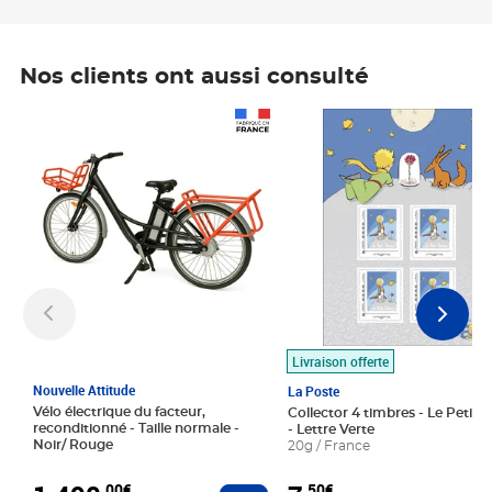
Nos clients ont aussi consulté
Prix 1 490,00€
Prix 7,50€
Livraison offerte
Nouvelle Attitude
La Poste
Vélo électrique du facteur,
Collector 4 timbres - Le Petit P
reconditionné - Taille normale -
- Lettre Verte
Noir/ Rouge
20g / France
,00€
,50€
Ajouter au panier