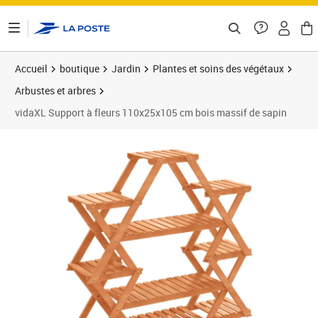
ontenu de la page
Accueil
boutique
Jardin
Plantes et soins des végétaux
Arbustes et arbres
vidaXL Support à fleurs 110x25x105 cm bois massif de sapin
Prix barré 64,99 €
Prix 47,89€
Prix 4