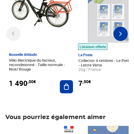
Livraison offerte
Nouvelle Attitude
La Poste
Vélo électrique du facteur,
Collector 4 timbres - Le Petit P
reconditionné - Taille normale -
- Lettre Verte
Noir/ Rouge
20g / France
1 490
7
,00€
,50€
Ajouter au panier
Vous pourriez également aimer
Prix 1 490,00€
Prix 7,50€