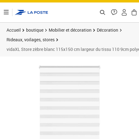
ontenu de la page
Accueil
boutique
Mobilier et décoration
Décoration
Rideaux, voilages, stores
vidaXL Store zèbre blanc 115x150 cm largeur du tissu 110 9cm poly
Prix 41,89€
Prix 4
Prix 4