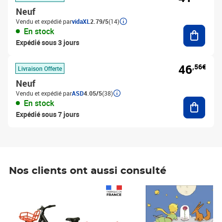
Neuf
Vendu et expédié par
vidaXL
2.79/5
(14)
Ajouter
En stock
Expédié sous 3 jours
46
,56€
Livraison Offerte
Neuf
Vendu et expédié par
ASD
4.05/5
(38)
Ajouter
En stock
Expédié sous 7 jours
Nos clients ont aussi consulté
Prix 1 490,00€
Prix 7,50€