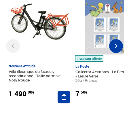
Livraison offerte
Nouvelle Attitude
La Poste
Vélo électrique du facteur,
Collector 4 timbres - Le Petit P
reconditionné - Taille normale -
- Lettre Verte
Noir/ Rouge
20g / France
1 490
7
,00€
,50€
Ajouter au panier