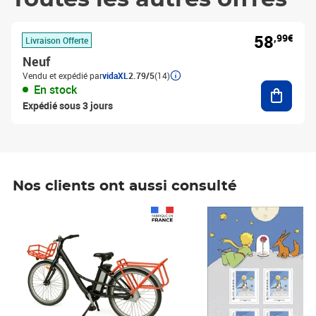
58
,99€
Livraison Offerte
Neuf
Vendu et expédié par
vidaXL
2.79/5
(14)
Ajouter
En stock
Expédié sous 3 jours
Nos clients ont aussi consulté
Prix 1 490,00€
Prix 7,50€