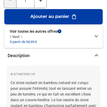
cordons de traction, les chaînes, les rubans et les cordons
intérieurs qui actionnent le produit. Pour éviter l'étranglement et
l'enchevêtrement, gardez les cordons hors de la portée des jeunes
Ajouter au panier
enfants. Les cordes peuvent s'enrouler autour du cou d'un enfant.
Éloignez les lits, les lits d'enfant et les meubles des cordons des
couvre-fenêtres. N'attachez pas les cordons ensemble. Assurez-
Voir toutes les autres offres
1
vous que les cordons ne se tordent pas et créent une
1 Neuf
—
boucle.Couleur : marronMatériau : bambouDimensions : 140 x 220
À partir de 58,99 €
cm (l x H)Entretien : nettoyage avec un chiffon ou un
plumeauFacile à attacherLa livraison comprend 1 store
Description
ID 8718475591191
Ce store roulant en bambou naturel est conçu
pour assurer l'intimité, tout en laissant entrer un
peu de lumière, ce qui en fait un excellent choix
dans un couvre-fenêtre. Le ton neutre du store
roulant en bambou s'harmonise parfaitement avec