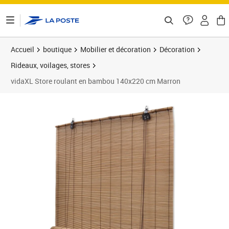
ontenu de la page
Accueil
boutique
Mobilier et décoration
Décoration
Rideaux, voilages, stores
vidaXL Store roulant en bambou 140x220 cm Marron
Prix 58,89€
Prix 5