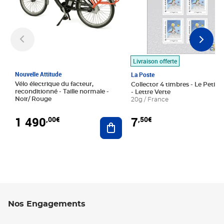
Livraison offerte
Nouvelle Attitude
La Poste
Vélo électrique du facteur,
Collector 4 timbres - Le Petit P
reconditionné - Taille normale -
- Lettre Verte
Noir/ Rouge
20g / France
1 490
7
,00€
,50€
Ajouter au panier
Nos Engagements