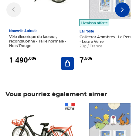
Livraison offerte
Nouvelle Attitude
La Poste
Vélo électrique du facteur,
Collector 4 timbres - Le Petit P
reconditionné - Taille normale -
- Lettre Verte
Noir/ Rouge
20g / France
1 490
7
,00€
,50€
Ajouter au panier
Vous pourriez également aimer
Prix 1 490,00€
Prix 7,50€