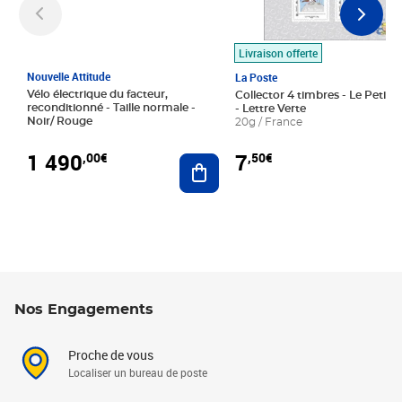
Livraison offerte
Nouvelle Attitude
La Poste
Vélo électrique du facteur,
Collector 4 timbres - Le Petit P
reconditionné - Taille normale -
- Lettre Verte
Noir/ Rouge
20g / France
1 490
7
,00€
,50€
Ajouter au panier
Nos Engagements
Proche de vous
Localiser un bureau de poste