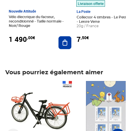
Livraison offerte
Nouvelle Attitude
La Poste
Vélo électrique du facteur,
Collector 4 timbres - Le Petit P
reconditionné - Taille normale -
- Lettre Verte
Noir/ Rouge
20g / France
1 490
7
,00€
,50€
Ajouter au panier
Vous pourriez également aimer
Prix 1 490,00€
Prix 7,50€