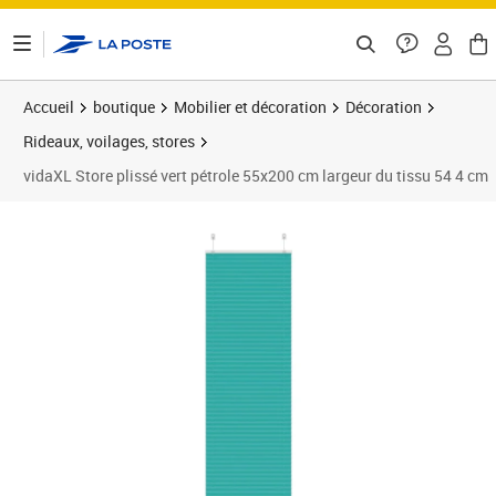
ontenu de la page
Accueil
boutique
Mobilier et décoration
Décoration
Rideaux, voilages, stores
vidaXL Store plissé vert pétrole 55x200 cm largeur du tissu 54 4 cm
Prix 19,99€
Prix 2
Prix 2