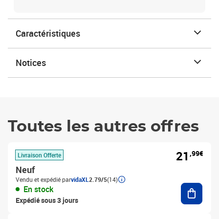
Caractéristiques
Notices
Toutes les autres offres
21
,99€
Livraison Offerte
Neuf
Vendu et expédié par
vidaXL
2.79/5
(14)
Ajouter
En stock
Expédié sous 3 jours