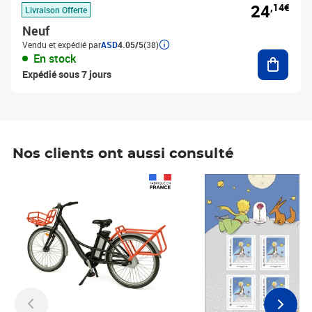
24
,14€
Livraison Offerte
Neuf
Vendu et expédié par
ASD
4.05/5
(38)
Ajouter
En stock
Expédié sous 7 jours
Nos clients ont aussi consulté
Prix 1 490,00€
Prix 7,50€