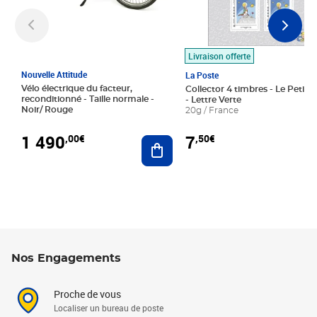
Livraison offerte
Nouvelle Attitude
La Poste
Vélo électrique du facteur,
Collector 4 timbres - Le Petit P
reconditionné - Taille normale -
- Lettre Verte
Noir/ Rouge
20g / France
1 490
7
,00€
,50€
Ajouter au panier
Nos Engagements
Proche de vous
Localiser un bureau de poste