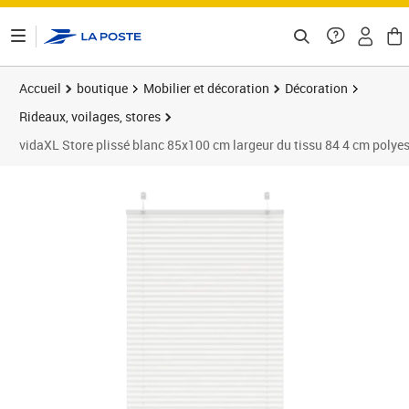
ontenu de la page
Accueil
boutique
Mobilier et décoration
Décoration
Rideaux, voilages, stores
vidaXL Store plissé blanc 85x100 cm largeur du tissu 84 4 cm polyes
Prix barré 29,99 €
Prix 21,89€
Prix 2
Prix 2