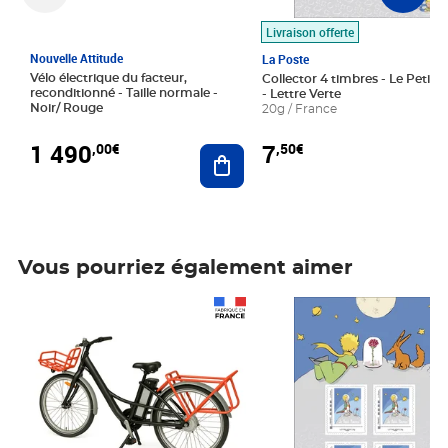
Livraison offerte
Nouvelle Attitude
La Poste
Vélo électrique du facteur,
Collector 4 timbres - Le Petit P
reconditionné - Taille normale -
- Lettre Verte
Noir/ Rouge
20g / France
1 490
7
,00€
,50€
Ajouter au panier
Vous pourriez également aimer
Prix 1 490,00€
Prix 7,50€