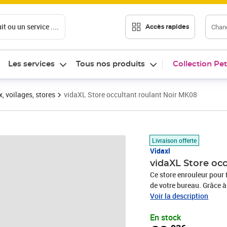
t ou un service ....
Chang
Accès rapides
Les services
Tous nos produits
Collection Pet
, voilages, stores
vidaXL Store occultant roulant Noir MK08
Prix 68,93€
Livraison offerte
Vidaxl
vidaXL Store oc
Ce store enrouleur pour 
de votre bureau. Grâce à
être réglé de bas en hau
Voir la description
différentes situations. F
En stock
revêtement spécial en a