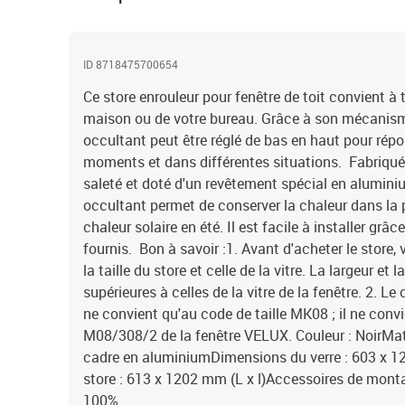
ID 8718475700654
Ce store enrouleur pour fenêtre de toit convient à 
maison ou de votre bureau. Grâce à son mécanisme 
occultant peut être réglé de bas en haut pour répo
moments et dans différentes situations. Fabriqué 
saleté et doté d'un revêtement spécial en aluminiu
occultant permet de conserver la chaleur dans la pi
chaleur solaire en été. Il est facile à installer g
fournis. Bon à savoir :1. Avant d'acheter le store, 
la taille du store et celle de la vitre. La largeur et
supérieures à celles de la vitre de la fenêtre. 2. L
ne convient qu'au code de taille MK08 ; il ne convi
M08/308/2 de la fenêtre VELUX. Couleur : NoirMat
cadre en aluminiumDimensions du verre : 603 x 1
store : 613 x 1202 mm (L x l)Accessoires de monta
100%