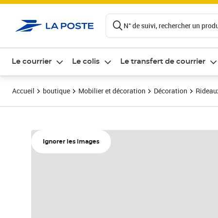
ontenu de la page
N° de suivi, rechercher un produi
Le courrier
Le colis
Le transfert de courrier
Accueil
boutique
Mobilier et décoration
Décoration
Rideaux
Ignorer les images