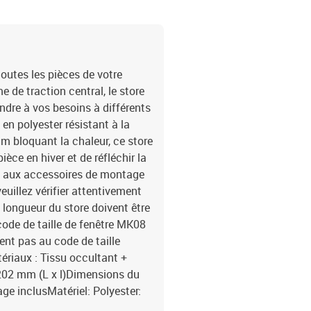
toutes les pièces de votre
de traction central, le store
ndre à vos besoins à différents
en polyester résistant à la
m bloquant la chaleur, ce store
èce en hiver et de réfléchir la
râce aux accessoires de montage
veuillez vérifier attentivement
 la longueur du store doivent être
e code de taille de fenêtre MK08
ent pas au code de taille
ériaux : Tissu occultant +
202 mm (L x l)Dimensions du
ge inclusMatériel: Polyester: