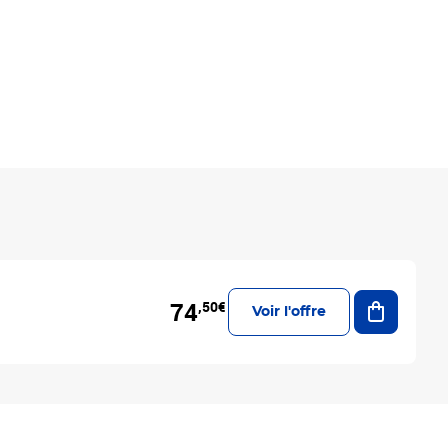
Ajouter a
74
,50€
Voir l'offre