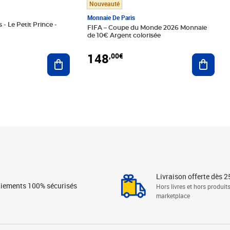
Nouveauté
Monnaie De Paris
 - Le Petit Prince -
FIFA – Coupe du Monde 2026 Monnaie
de 10€ Argent colorisée
148
,00€
Ajouter au panier
Ajoute
Livraison offerte dès 2
iements 100% sécurisés
Hors livres et hors produit
marketplace