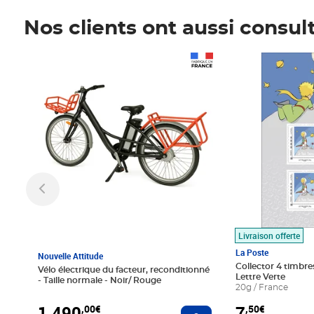
Nos clients ont aussi consul
Prix 1 490,00€
Prix 7,50€
Livraison offerte
La Poste
Nouvelle Attitude
Collector 4 timbres
Vélo électrique du facteur, reconditionné
Lettre Verte
- Taille normale - Noir/ Rouge
20g / France
1 490
7
,00€
,50€
Ajouter au panier