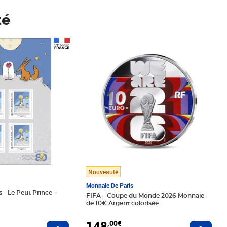
té
Prix 148,00€
Nouveauté
Monnaie De Paris
 - Le Petit Prince -
FIFA – Coupe du Monde 2026 Monnaie
de 10€ Argent colorisée
148
,00€
Ajouter au panier
Ajoute