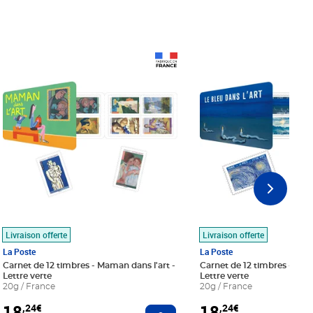
Prix 18,24€
Prix 18,24€
Livraison offerte
Livraison offerte
La Poste
La Poste
Carnet de 12 timbres - Maman dans l'art -
Carnet de 12 timbres - Le bl
Lettre verte
Lettre verte
20g / France
20g / France
18
18
,24€
,24€
r au panier
Ajouter au panier