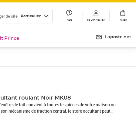
er de site :
Particulier
AIDE
SE CONNECTER
PANIER
Laposte.net
it Prince
Prix 74,50€
cultant roulant Noir MK08
fenêtre de toit convient à toutes les pièces de votre maison ou
 son mécanisme de traction central, le store occultant peut
t pour répondre à vos besoins à différents moments et dans
abriqué en polyester résistant à la saleté et doté d'un
luminium bloquant la chaleur, ce store occultant permet de