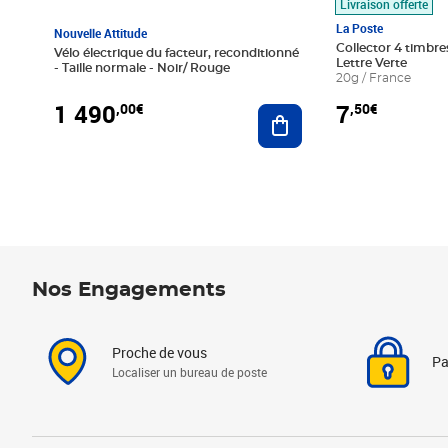
Livraison offerte
La Poste
Nouvelle Attitude
Collector 4 timbres
Vélo électrique du facteur, reconditionné
Lettre Verte
- Taille normale - Noir/ Rouge
20g / France
1 490
7
,00€
,50€
Ajouter au panier
Nos Engagements
Proche de vous
Pa
Localiser un bureau de poste