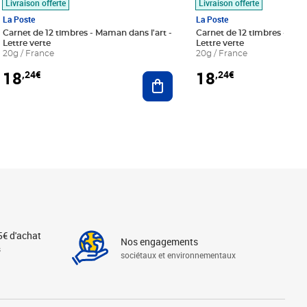
Livraison offerte
Livraison offerte
La Poste
La Poste
Carnet de 12 timbres - Maman dans l'art -
Carnet de 12 timbres - Le bl
Lettre verte
Lettre verte
20g / France
20g / France
18
18
,24€
,24€
r au panier
Ajouter au panier
5€ d'achat
Nos engagements
s
sociétaux et environnementaux
Linkedin
Instagram
X
Tiktok
Facebook
Youtube
Threads