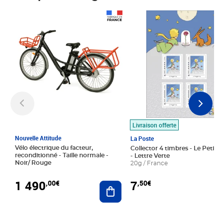
Prix 1 490,00€
Prix 7,50€
Livraison offerte
Nouvelle Attitude
La Poste
Vélo électrique du facteur,
Collector 4 timbres - Le Petit P
reconditionné - Taille normale -
- Lettre Verte
Noir/ Rouge
20g / France
1 490
7
,00€
,50€
Ajouter au panier