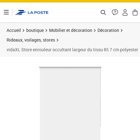
ontenu de la page
Accueil
boutique
Mobilier et décoration
Décoration
Rideaux, voilages, stores
vidaXL Store enrouleur occultant largeur du tissu 85 7 cm polyester
Prix 26,89€
Prix 2
Prix 2