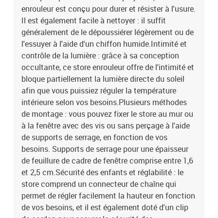
d'une épaisseur de feuillure de 1,6 à 2,5 cm.Accessoires de
enrouleur est conçu pour durer et résister à l'usure.
montage inclusAssemblage requis : oui
Il est également facile à nettoyer : il suffit
généralement de le dépoussiérer légèrement ou de
l'essuyer à l'aide d'un chiffon humide.Intimité et
contrôle de la lumière : grâce à sa conception
occultante, ce store enrouleur offre de l'intimité et
bloque partiellement la lumière directe du soleil
afin que vous puissiez réguler la température
intérieure selon vos besoins.Plusieurs méthodes
de montage : vous pouvez fixer le store au mur ou
à la fenêtre avec des vis ou sans perçage à l'aide
de supports de serrage, en fonction de vos
besoins. Supports de serrage pour une épaisseur
de feuillure de cadre de fenêtre comprise entre 1,6
et 2,5 cm.Sécurité des enfants et réglabilité : le
store comprend un connecteur de chaîne qui
permet de régler facilement la hauteur en fonction
de vos besoins, et il est également doté d'un clip