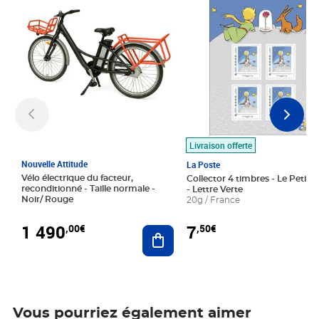
Livraison offerte
Nouvelle Attitude
La Poste
Vélo électrique du facteur,
Collector 4 timbres - Le Petit P
reconditionné - Taille normale -
- Lettre Verte
Noir/ Rouge
20g / France
1 490
7
,00€
,50€
Ajouter au panier
Vous pourriez également aimer