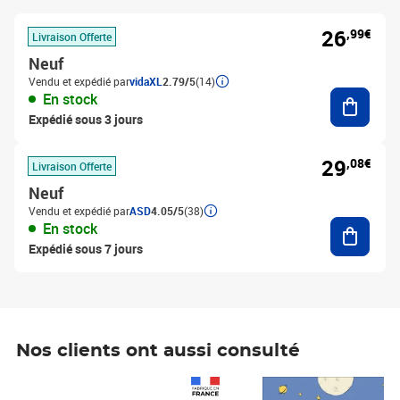
26
,99€
Livraison Offerte
Neuf
Vendu et expédié par
vidaXL
2.79/5
(14)
Ajouter
En stock
Expédié sous 3 jours
29
,08€
Livraison Offerte
Neuf
Vendu et expédié par
ASD
4.05/5
(38)
Ajouter
En stock
Expédié sous 7 jours
Nos clients ont aussi consulté
Prix 1 490,00€
Prix 7,50€