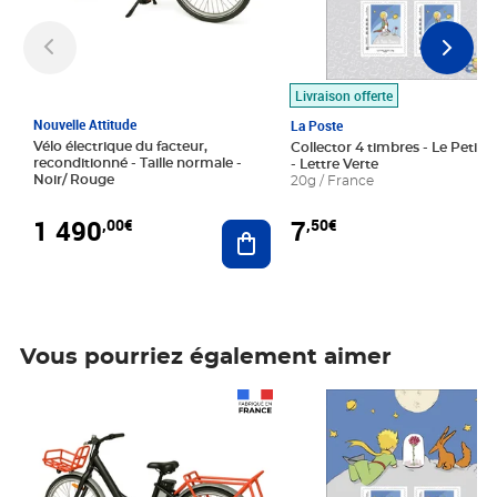
Livraison offerte
Nouvelle Attitude
La Poste
Vélo électrique du facteur,
Collector 4 timbres - Le Petit P
reconditionné - Taille normale -
- Lettre Verte
Noir/ Rouge
20g / France
1 490
7
,00€
,50€
Ajouter au panier
Vous pourriez également aimer
Prix 1 490,00€
Prix 7,50€