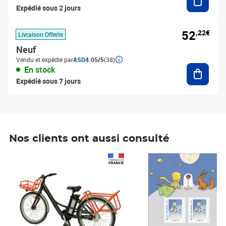
Expédié sous 2 jours
52
,22€
Livraison Offerte
Neuf
Vendu et expédié par
ASD
4.05/5
(38)
Ajouter
En stock
Expédié sous 7 jours
Nos clients ont aussi consulté
Prix 1 490,00€
Prix 7,50€