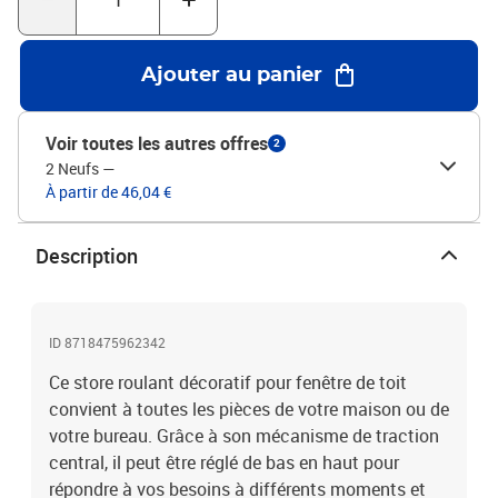
de la fenêtre. 2. Le code de taille de fenêtre C04/6 ne peut
s'adapter qu'au code de taille C04/6 ; il ne peut pas s'adapter au
code de taille CK04 de la fenêtre VELUX. Couleur : GrisMatériaux :
Ajouter au panier
Tissu occultant + cadre en aluminiumDimensions du verre : 373 x
730 mm (L x l)Dimensions du store : 383 x 740 mm (L x l)Entretien
et nettoyage facilesMontage facile grâce aux accessoires de
Voir toutes les autres offres
2
fixation inclusMatériel: Polyester: 100%
2 Neufs
—
À partir de 46,04 €
Description
ID 8718475962342
Ce store roulant décoratif pour fenêtre de toit
convient à toutes les pièces de votre maison ou de
votre bureau. Grâce à son mécanisme de traction
central, il peut être réglé de bas en haut pour
répondre à vos besoins à différents moments et