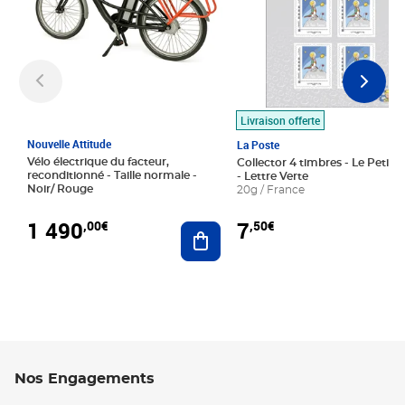
Livraison offerte
Nouvelle Attitude
La Poste
Vélo électrique du facteur,
Collector 4 timbres - Le Petit P
reconditionné - Taille normale -
- Lettre Verte
Noir/ Rouge
20g / France
1 490
7
,00€
,50€
Ajouter au panier
Nos Engagements