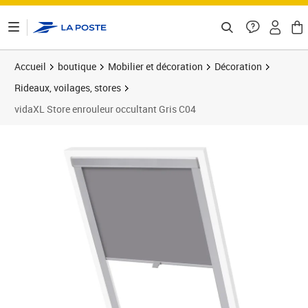
ontenu de la page
Accueil
boutique
Mobilier et décoration
Décoration
Rideaux, voilages, stores
vidaXL Store enrouleur occultant Gris C04
Prix barré 46,99 €
Prix 43,99€
Prix 4
Prix 5