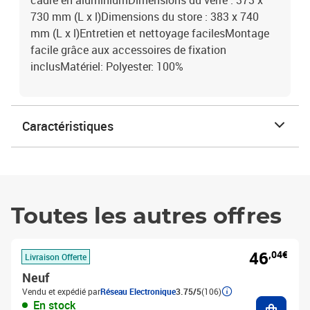
cadre en aluminiumDimensions du verre : 373 x
730 mm (L x l)Dimensions du store : 383 x 740
mm (L x l)Entretien et nettoyage facilesMontage
facile grâce aux accessoires de fixation
inclusMatériel: Polyester: 100%
Caractéristiques
Toutes les autres offres
46
,04€
Livraison Offerte
Neuf
Vendu et expédié par
Réseau Electronique
3.75/5
(106)
Ajouter
En stock