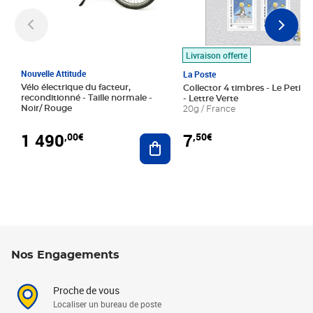
Livraison offerte
Nouvelle Attitude
La Poste
Vélo électrique du facteur,
Collector 4 timbres - Le Petit P
reconditionné - Taille normale -
- Lettre Verte
Noir/ Rouge
20g / France
1 490
7
,00€
,50€
Ajouter au panier
Nos Engagements
Proche de vous
Localiser un bureau de poste