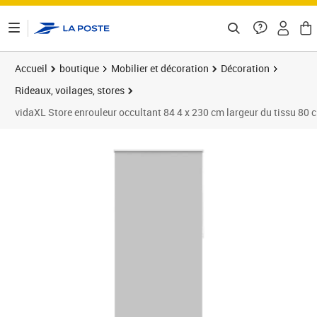
ontenu de la page
Accueil
boutique
Mobilier et décoration
Décoration
Rideaux, voilages, stores
vidaXL Store enrouleur occultant 84 4 x 230 cm largeur du tissu 80 
Prix barré 32,99 €
Prix 24,89€
Prix 2
Prix 2