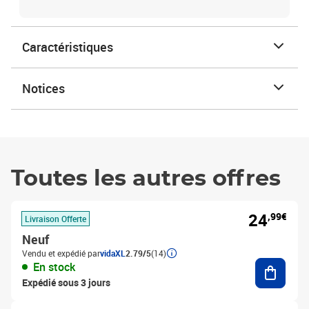
Caractéristiques
Notices
Toutes les autres offres
24
,99€
Livraison Offerte
Neuf
Vendu et expédié par
vidaXL
2.79/5
(14)
Ajouter
En stock
Expédié sous 3 jours