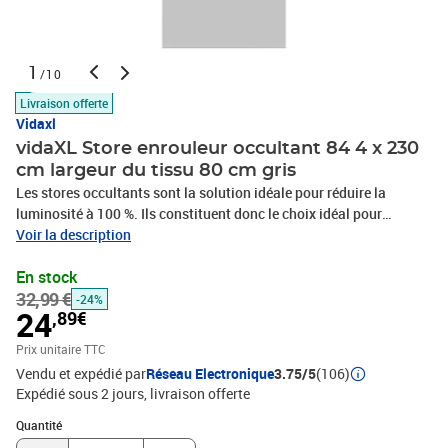
1
/10
Livraison offerte
Vidaxl
vidaXL Store enrouleur occultant 84 4 x 230
cm largeur du tissu 80 cm gris
Les stores occultants sont la solution idéale pour réduire la
luminosité à 100 %. Ils constituent donc le choix idéal pour
bloquer la lumière dans n'importe quelle pièce de votre maison ou
Voir la description
de votre bureau. Parfaits pour la chambre à coucher ! L'arrière du
En stock
store est recouvert d'une couche thermoplastique de couleur
32,99 €
argentée. Cette couche bloque non seulement complètement la
-24%
24
,89€
lumière, mais ses propriétés thermiques permettent également de
garder votre pièce plus chaude en hiver et plus fraîche en été.
Prix unitaire TTC
Grâce aux accessoires de montage fournis, ces stores sont faciles
Vendu et expédié par
Réseau Electronique
3.75/5
(106)
à installer et à utiliser. Vous pouvez les installer au mur ou au
Expédié sous 2 jours
livraison offerte
plafond à l'aide des vis et des chevilles fournies, ou les suspendre
Quantité : 1
à un rebord de fenêtre. La chaîne de traction peut être montée à
Quantité
gauche ou à droite. Veuillez noter que la taille indiquée est celle