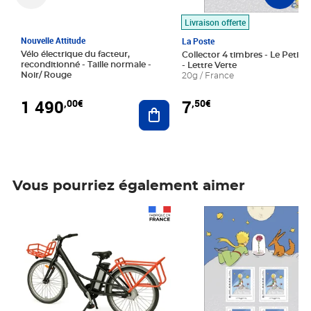
Livraison offerte
Nouvelle Attitude
La Poste
Vélo électrique du facteur,
Collector 4 timbres - Le Petit P
reconditionné - Taille normale -
- Lettre Verte
Noir/ Rouge
20g / France
1 490
7
,00€
,50€
Ajouter au panier
Vous pourriez également aimer
Prix 1 490,00€
Prix 7,50€