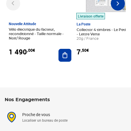
Livraison offerte
Nouvelle Attitude
La Poste
Vélo électrique du facteur,
Collector 4 timbres - Le Petit P
reconditionné - Taille normale -
- Lettre Verte
Noir/ Rouge
20g / France
1 490
7
,00€
,50€
Ajouter au panier
Nos Engagements
Proche de vous
Localiser un bureau de poste