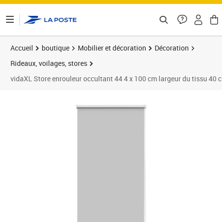
ontenu de la page
Accueil
boutique
Mobilier et décoration
Décoration
Rideaux, voilages, stores
vidaXL Store enrouleur occultant 44 4 x 100 cm largeur du tissu 40 
Prix barré 20,99 €
Prix 18,89€
Prix 1
Prix 2