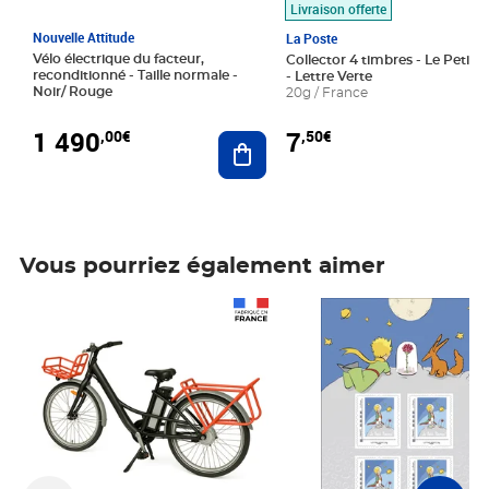
Livraison offerte
Nouvelle Attitude
La Poste
Vélo électrique du facteur,
Collector 4 timbres - Le Petit P
reconditionné - Taille normale -
- Lettre Verte
Noir/ Rouge
20g / France
1 490
7
,00€
,50€
Ajouter au panier
Vous pourriez également aimer
Prix 1 490,00€
Prix 7,50€