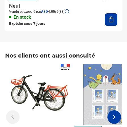
Neuf
Vendu et expédié par
ASD
4.05/5
(38)
Ajouter
En stock
Expédié sous 7 jours
Nos clients ont aussi consulté
Prix 1 490,00€
Prix 7,50€