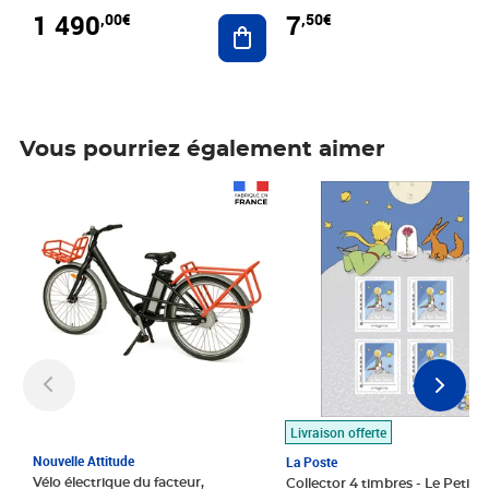
1 490
7
,00€
,50€
Ajouter au panier
Vous pourriez également aimer
Prix 1 490,00€
Prix 7,50€
Livraison offerte
Nouvelle Attitude
La Poste
Vélo électrique du facteur,
Collector 4 timbres - Le Petit P