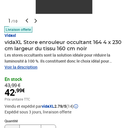
1
/10
Livraison offerte
Vidaxl
vidaXL Store enrouleur occultant 164 4 x 230
cm largeur du tissu 160 cm noir
Les stores occultants sont la solution idéale pour réduire la
luminosité à 100 %. Ils constituent donc le choix idéal pour
bloquer la lumière dans n'importe quelle pièce de votre maison ou
Voir la description
de votre bureau. Parfaits pour la chambre à coucher ! L'arrière du
En stock
store est recouvert d'une couche thermoplastique de couleur
43,99 €
argentée. Cette couche bloque non seulement complètement la
42
,99€
lumière, mais ses propriétés thermiques permettent également de
garder votre pièce plus chaude en hiver et plus fraîche en été.
Prix unitaire TTC
Grâce aux accessoires de montage fournis, ces stores sont faciles
Vendu et expédié par
vidaXL
2.79/5
(14)
à installer et à utiliser. Vous pouvez les installer au mur ou au
Expédié sous 3 jours
livraison offerte
plafond à l'aide des vis et des chevilles fournies, ou les suspendre
Quantité : 1
à un rebord de fenêtre. La chaîne de traction peut être montée à
Quantité
gauche ou à droite. Veuillez noter que la taille indiquée est celle