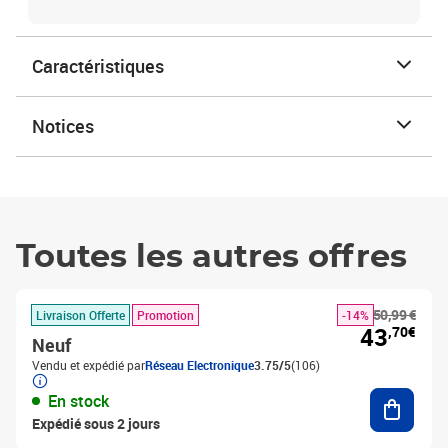
Caractéristiques
Notices
Toutes les autres offres
50,99 €
Livraison Offerte
Promotion
-14%
43
,70€
Neuf
Vendu et expédié par
Réseau Electronique
3.75/5
(106)
Ajouter
En stock
Expédié sous 2 jours