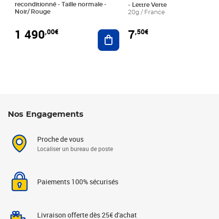
reconditionné - Taille normale -
- Lettre Verte
Noir/ Rouge
20g / France
1 490
7
,00€
,50€
Ajouter au panier
Nos Engagements
Proche de vous
Localiser un bureau de poste
Paiements 100% sécurisés
Livraison offerte dès 25€ d'achat