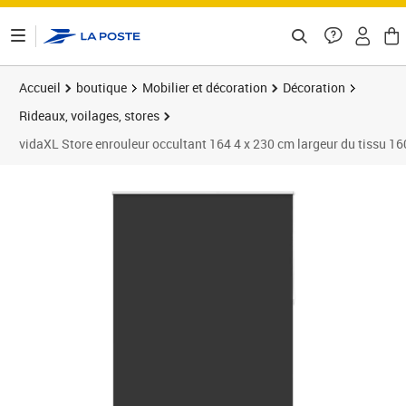
ontenu de la page
Accueil
boutique
Mobilier et décoration
Décoration
Rideaux, voilages, stores
vidaXL Store enrouleur occultant 164 4 x 230 cm largeur du tissu 16
Prix barré 43,99 €
Prix 42,99€
Prix b
Prix 4