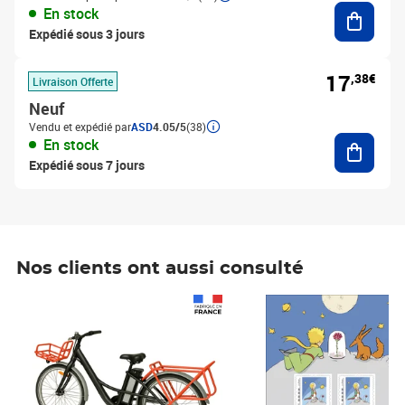
Ajouter
En stock
Expédié sous 3 jours
17
,38€
Livraison Offerte
Neuf
Vendu et expédié par
ASD
4.05/5
(38)
Ajouter
En stock
Expédié sous 7 jours
Nos clients ont aussi consulté
Prix 1 490,00€
Prix 7,50€