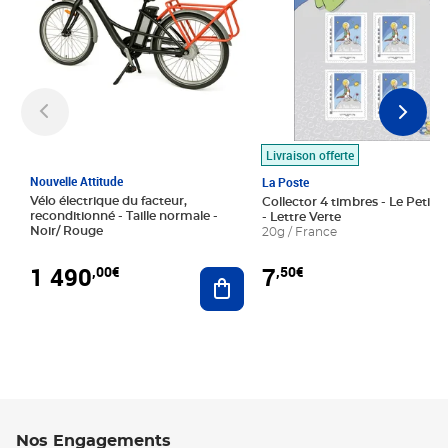
Livraison offerte
Nouvelle Attitude
La Poste
Vélo électrique du facteur,
Collector 4 timbres - Le Petit P
reconditionné - Taille normale -
- Lettre Verte
Noir/ Rouge
20g / France
1 490
7
,00€
,50€
Ajouter au panier
Nos Engagements