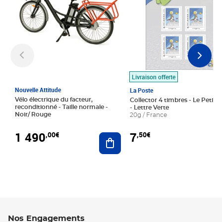
Livraison offerte
Nouvelle Attitude
La Poste
Vélo électrique du facteur,
Collector 4 timbres - Le Petit P
reconditionné - Taille normale -
- Lettre Verte
Noir/ Rouge
20g / France
1 490
7
,00€
,50€
Ajouter au panier
Nos Engagements