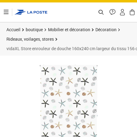
ontenu de la page
Accueil
boutique
Mobilier et décoration
Décoration
Rideaux, voilages, stores
vidaXL Store enrouleur de douche 160x240 cm largeur du tissu 156
Prix 28,89€
Prix 2
Prix 3