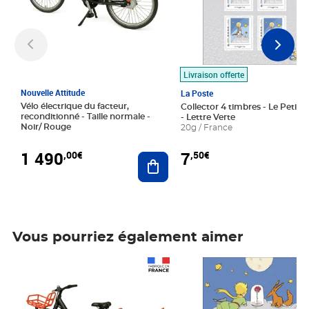
Livraison offerte
Nouvelle Attitude
La Poste
Vélo électrique du facteur,
Collector 4 timbres - Le Petit P
reconditionné - Taille normale -
- Lettre Verte
Noir/ Rouge
20g / France
1 490
7
,00€
,50€
Ajouter au panier
Vous pourriez également aimer
Prix 1 490,00€
Prix 7,50€