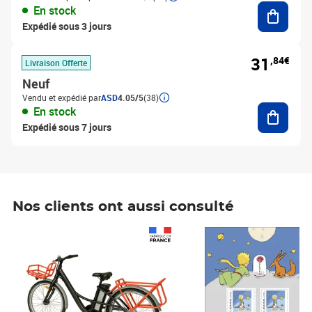
Ajouter
En stock
Expédié sous 3 jours
31
,84€
Livraison Offerte
Neuf
Vendu et expédié par
ASD
4.05/5
(38)
Ajouter
En stock
Expédié sous 7 jours
Nos clients ont aussi consulté
Prix 1 490,00€
Prix 7,50€