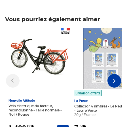
Vous pourriez également aimer
Prix 1 490,00€
Prix 7,50€
Livraison offerte
Nouvelle Attitude
La Poste
Vélo électrique du facteur,
Collector 4 timbres - Le Petit P
reconditionné - Taille normale -
- Lettre Verte
Noir/ Rouge
20g / France
,00€
,50€
Ajouter au panier