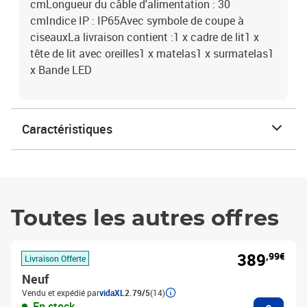
cmLongueur du câble d'alimentation : 30
cmIndice IP : IP65Avec symbole de coupe à
ciseauxLa livraison contient :1 x cadre de lit1 x
tête de lit avec oreilles1 x matelas1 x surmatelas1
x Bande LED
Caractéristiques
Toutes les autres offres
389
,99€
Livraison Offerte
Neuf
Vendu et expédié par
vidaXL
2.79/5
(14)
Ajouter
En stock