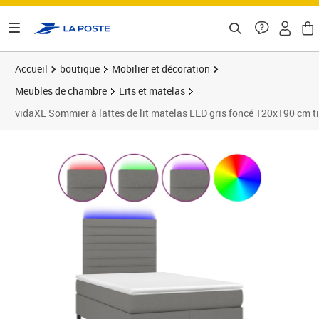
ontenu de la page
Accueil
boutique
Mobilier et décoration
Meubles de chambre
Lits et matelas
vidaXL Sommier à lattes de lit matelas LED gris foncé 120x190 cm t
Prix 456,89€
Prix 4