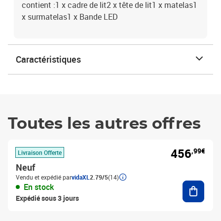
contient :1 x cadre de lit2 x tête de lit1 x matelas1
x surmatelas1 x Bande LED
Caractéristiques
Toutes les autres offres
456
,99€
Livraison Offerte
Neuf
Vendu et expédié par
vidaXL
2.79/5
(14)
Ajouter
En stock
Expédié sous 3 jours