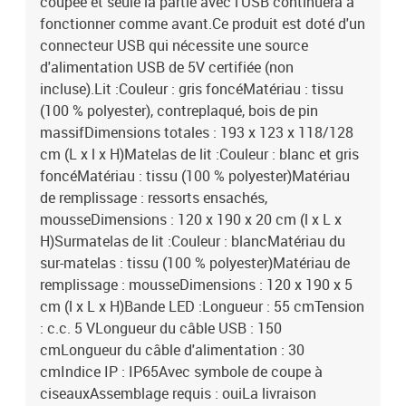
coupée et seule la partie avec l'USB continuera à
fonctionner comme avant.Ce produit est doté d'un
connecteur USB qui nécessite une source
d'alimentation USB de 5V certifiée (non
incluse).Lit :Couleur : gris foncéMatériau : tissu
(100 % polyester), contreplaqué, bois de pin
massifDimensions totales : 193 x 123 x 118/128
cm (L x l x H)Matelas de lit :Couleur : blanc et gris
foncéMatériau : tissu (100 % polyester)Matériau
de remplissage : ressorts ensachés,
mousseDimensions : 120 x 190 x 20 cm (l x L x
H)Surmatelas de lit :Couleur : blancMatériau du
sur-matelas : tissu (100 % polyester)Matériau de
remplissage : mousseDimensions : 120 x 190 x 5
cm (l x L x H)Bande LED :Longueur : 55 cmTension
: c.c. 5 VLongueur du câble USB : 150
cmLongueur du câble d'alimentation : 30
cmIndice IP : IP65Avec symbole de coupe à
ciseauxAssemblage requis : ouiLa livraison