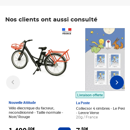
Nos clients ont aussi consulté
Prix 1 490,00€
Prix 7,50€
Livraison offerte
Nouvelle Attitude
La Poste
Vélo électrique du facteur,
Collector 4 timbres - Le Petit P
reconditionné - Taille normale -
- Lettre Verte
Noir/ Rouge
20g / France
,00€
,50€
Ajouter au panier