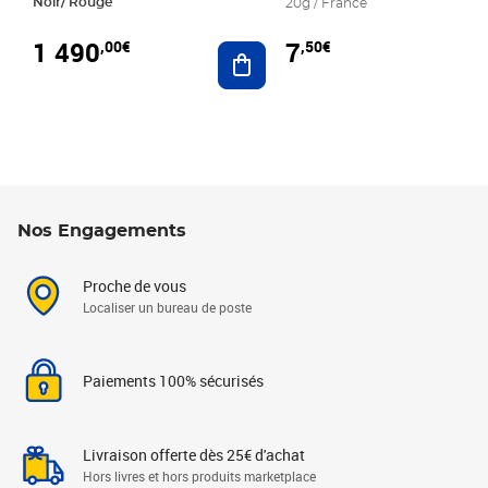
Noir/ Rouge
20g / France
1 490
7
,00€
,50€
Ajouter au panier
Nos Engagements
Proche de vous
Localiser un bureau de poste
Paiements 100% sécurisés
Livraison offerte dès 25€ d'achat
Hors livres et hors produits marketplace