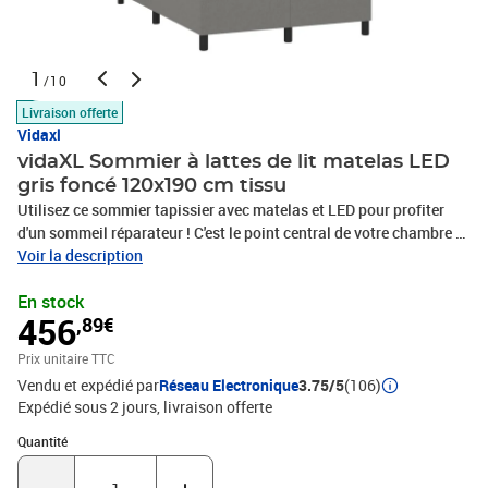
1
/10
Livraison offerte
Vidaxl
vidaXL Sommier à lattes de lit matelas LED
gris foncé 120x190 cm tissu
Utilisez ce sommier tapissier avec matelas et LED pour profiter
d'un sommeil réparateur ! C'est le point central de votre chambre à
coucher. Tissu durable : le tissu présente un aspect simple et
Voir la description
épuré, et il est respirant et durable.Tête de lit pratique : la tête de lit
En stock
est réglable en hauteur selon vos préférences. La tête de lit vous
456
,89€
offre un excellent soutien du dos lorsque vous êtes assis dans
votre lit pour lire ou regarder la télévision.Bande LED colorée :
Prix unitaire TTC
apportez de l'éclairage dans l'obscurité avec des lumières LED
Vendu et expédié par
Réseau Electronique
3.75/5
(106)
colorées !Matelas à ressorts ensachés : le ressort ensaché
Expédié sous 2 jours
livraison offerte
individuel intégré est connu pour sa très haute qualité tout en
assurant un haut niveau de durabilité et d'adaptabilité. Il peut
Quantité : 1
Quantité
absorber efficacement le bruit et les chocs causés par les sauts et
les rotations.Protège-matelas doux pour la peau : le protège-