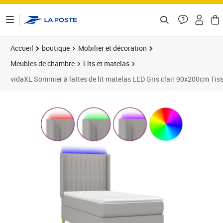
ontenu de la page
Accueil
boutique
Mobilier et décoration
Meubles de chambre
Lits et matelas
vidaXL Sommier à lattes de lit matelas LED Gris clair 90x200cm Tis
Prix barré 412,99 €
Prix 391,03€
Prix 3