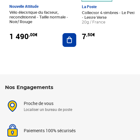
Nouvelle Attitude
La Poste
Vélo électrique du facteur,
Collector 4 timbres - Le Petit P
reconditionné - Taille normale -
- Lettre Verte
Noir/ Rouge
20g / France
1 490
7
,00€
,50€
Ajouter au panier
Nos Engagements
Proche de vous
Localiser un bureau de poste
Paiements 100% sécurisés