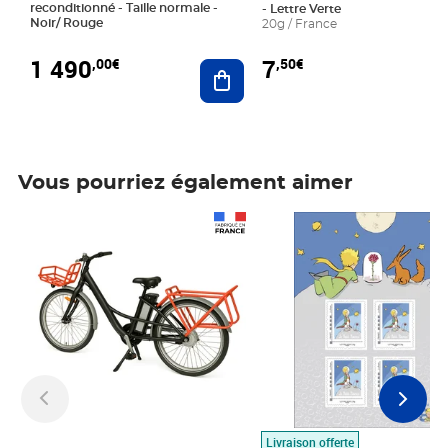
reconditionné - Taille normale -
- Lettre Verte
Noir/ Rouge
20g / France
1 490
7
,00€
,50€
Ajouter au panier
Vous pourriez également aimer
Prix 1 490,00€
Prix 7,50€
Livraison offerte