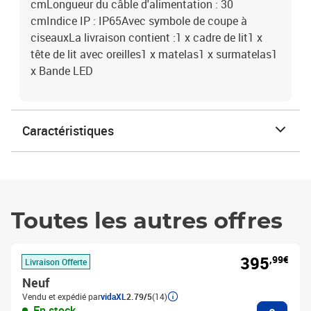
cmLongueur du câble d'alimentation : 30
cmIndice IP : IP65Avec symbole de coupe à
ciseauxLa livraison contient :1 x cadre de lit1 x
tête de lit avec oreilles1 x matelas1 x surmatelas1
x Bande LED
Caractéristiques
Toutes les autres offres
395
,99€
Livraison Offerte
Neuf
Vendu et expédié par
vidaXL
2.79/5
(14)
Ajouter
En stock