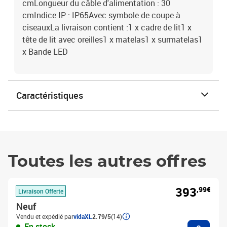
cmLongueur du câble d'alimentation : 30
cmIndice IP : IP65Avec symbole de coupe à
ciseauxLa livraison contient :1 x cadre de lit1 x
tête de lit avec oreilles1 x matelas1 x surmatelas1
x Bande LED
Caractéristiques
Toutes les autres offres
393
,99€
Livraison Offerte
Neuf
Vendu et expédié par
vidaXL
2.79/5
(14)
Ajouter
En stock