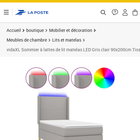
ontenu de la page
Accueil
boutique
Mobilier et décoration
Meubles de chambre
Lits et matelas
vidaXL Sommier à lattes de lit matelas LED Gris clair 90x200cm Tis
Prix barré 412,99 €
Prix 389,34€
Prix 3