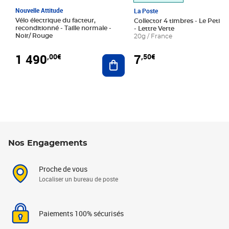
Nouvelle Attitude
La Poste
Vélo électrique du facteur,
Collector 4 timbres - Le Petit P
reconditionné - Taille normale -
- Lettre Verte
Noir/ Rouge
20g / France
1 490
7
,00€
,50€
Ajouter au panier
Nos Engagements
Proche de vous
Localiser un bureau de poste
Paiements 100% sécurisés