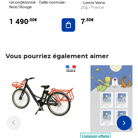
reconditionné - Taille normale -
- Lettre Verte
Noir/ Rouge
20g / France
1 490
7
,00€
,50€
Ajouter au panier
Vous pourriez également aimer
Prix 1 490,00€
Prix 7,50€
Livraison offerte