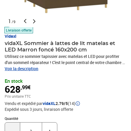
1
/9
Livraison offerte
Vidaxl
vidaXL Sommier à lattes de lit matelas et
LED Marron foncé 160x200 cm
Utilisez ce sommier tapissier avec matelas et LED pour profiter
d'un sommeil réparateur ! C'est le point central de votre chambre à
coucher. Tissu durable : le tissu présente un aspect simple et
Voir la description
épuré, et il est respirant et durable.Tête de lit pratique : la tête de lit
En stock
est réglable en hauteur selon vos préférences. La tête de lit vous
628
,99€
offre un excellent soutien du dos lorsque vous êtes assis dans
votre lit pour lire ou regarder la télévision.Bande LED colorée :
Prix unitaire TTC
apportez de l'éclairage dans l'obscurité avec des lumières LED
Vendu et expédié par
vidaXL
2.79/5
(14)
colorées !Matelas à ressorts ensachés : le ressort ensaché
Expédié sous 3 jours
livraison offerte
individuel intégré est connu pour sa très haute qualité tout en
assurant un haut niveau de durabilité et d'adaptabilité. Il peut
Quantité : 1
Quantité
absorber efficacement le bruit et les chocs causés par les sauts et
les rotations.Protège-matelas doux pour la peau : le protège-