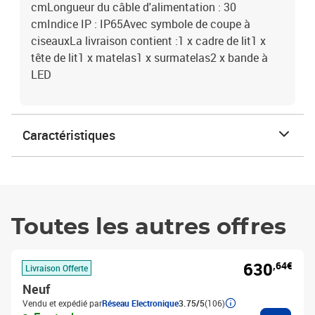
cmLongueur du câble d'alimentation : 30
cmIndice IP : IP65Avec symbole de coupe à
ciseauxLa livraison contient :1 x cadre de lit1 x
tête de lit1 x matelas1 x surmatelas2 x bande à
LED
Caractéristiques
Toutes les autres offres
630
,64€
Livraison Offerte
Neuf
Vendu et expédié par
Réseau Electronique
3.75/5
(106)
Ajouter