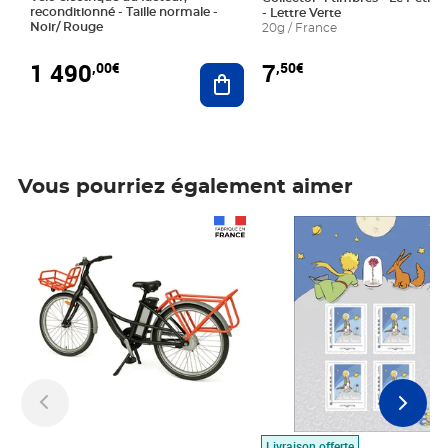
reconditionné - Taille normale -
- Lettre Verte
Noir/ Rouge
20g / France
1 490
7
,00€
,50€
Ajouter au panier
Vous pourriez également aimer
Prix 1 490,00€
Prix 7,50€
Livraison offerte