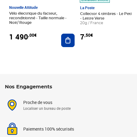
Nouvelle Attitude
La Poste
Vélo électrique du facteur,
Collector 4 timbres - Le Petit P
reconditionné - Taille normale -
- Lettre Verte
Noir/ Rouge
20g / France
1 490
7
,00€
,50€
Ajouter au panier
Nos Engagements
Proche de vous
Localiser un bureau de poste
Paiements 100% sécurisés