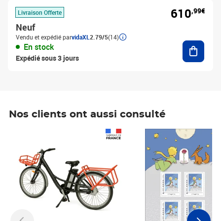
610
,99€
Livraison Offerte
Neuf
Vendu et expédié par
vidaXL
2.79/5
(14)
Ajouter
En stock
Expédié sous 3 jours
Nos clients ont aussi consulté
Prix 1 490,00€
Prix 7,50€