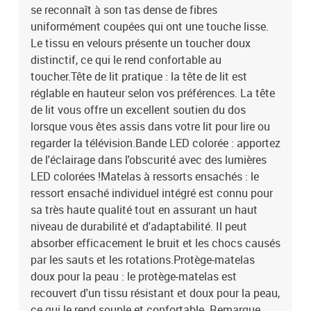
à ciseauxLa livraison contient :1 x cadre de lit1 x tête de lit1 x
se reconnaît à son tas dense de fibres
matelas1 x surmatelas2 x bande à LED
uniformément coupées qui ont une touche lisse.
Le tissu en velours présente un toucher doux
distinctif, ce qui le rend confortable au
toucher.Tête de lit pratique : la tête de lit est
réglable en hauteur selon vos préférences. La tête
de lit vous offre un excellent soutien du dos
lorsque vous êtes assis dans votre lit pour lire ou
regarder la télévision.Bande LED colorée : apportez
de l'éclairage dans l'obscurité avec des lumières
LED colorées !Matelas à ressorts ensachés : le
ressort ensaché individuel intégré est connu pour
sa très haute qualité tout en assurant un haut
niveau de durabilité et d'adaptabilité. Il peut
absorber efficacement le bruit et les chocs causés
par les sauts et les rotations.Protège-matelas
doux pour la peau : le protège-matelas est
recouvert d'un tissu résistant et doux pour la peau,
ce qui le rend souple et confortable. Remarque