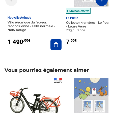
Livraison offerte
Nouvelle Attitude
La Poste
Vélo électrique du facteur,
Collector 4 timbres - Le Petit P
reconditionné - Taille normale -
- Lettre Verte
Noir/ Rouge
20g / France
1 490
7
,00€
,50€
Ajouter au panier
Vous pourriez également aimer
Prix 1 490,00€
Prix 7,50€