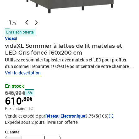
1
/9
Livraison offerte
Vidaxl
vidaXL Sommier à lattes de lit matelas et
LED Gris foncé 160x200 cm
Utilisez ce sommier tapissier avec matelas et LED pour profiter
d'un sommeil réparateur ! C'est le point central de votre chambre à
coucher. Velours doux : le velours est un tissu doux et luxueux qui
Voir la description
se reconnaît à son tas dense de fibres uniformément coupées qui
En stock
ont une touche lisse. Le tissu en velours présente un toucher doux
646,99 €
distinctif, ce qui le rend confortable au toucher.Tête de lit pratique
-5%
610
,89€
: la tête de lit est réglable en hauteur selon vos préférences. La tête
de lit vous offre un excellent soutien du dos lorsque vous êtes
Prix unitaire TTC
assis dans votre lit pour lire ou regarder la télévision.Bande LED
Vendu et expédié par
Réseau Electronique
3.75/5
(106)
colorée : apportez de l'éclairage dans l'obscurité avec des lumières
Expédié sous 2 jours
livraison offerte
LED colorées !Matelas à ressorts ensachés : le ressort ensaché
Quantité : 1
individuel intégré est connu pour sa très haute qualité tout en
Quantité
assurant un haut niveau de durabilité et d'adaptabilité. Il peut