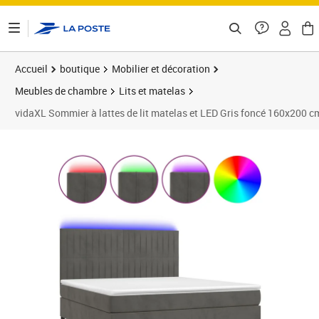
ontenu de la page
Accueil
boutique
Mobilier et décoration
Meubles de chambre
Lits et matelas
vidaXL Sommier à lattes de lit matelas et LED Gris foncé 160x200 c
Prix barré 646,99 €
Prix 610,89€
Prix 6