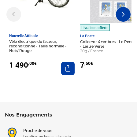
Livraison offerte
Nouvelle Attitude
La Poste
Vélo électrique du facteur,
Collector 4 timbres - Le Petit P
reconditionné - Taille normale -
- Lettre Verte
Noir/ Rouge
20g / France
1 490
7
,00€
,50€
Ajouter au panier
Nos Engagements
Proche de vous
Localiser un bureau de poste