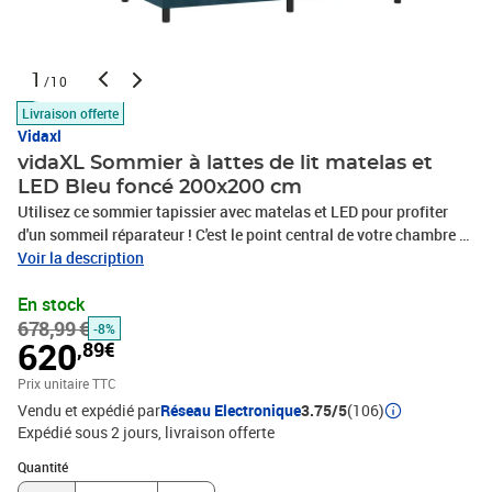
1
/10
Livraison offerte
Vidaxl
vidaXL Sommier à lattes de lit matelas et
LED Bleu foncé 200x200 cm
Utilisez ce sommier tapissier avec matelas et LED pour profiter
d'un sommeil réparateur ! C'est le point central de votre chambre à
coucher. Velours doux : le velours est un tissu doux et luxueux qui
Voir la description
se reconnaît à son tas dense de fibres uniformément coupées qui
En stock
ont une touche lisse. Le tissu en velours présente un toucher doux
678,99 €
distinctif, ce qui le rend confortable au toucher.Tête de lit pratique
-8%
620
,89€
: la tête de lit est réglable en hauteur selon vos préférences. La tête
de lit vous offre un excellent soutien du dos lorsque vous êtes
Prix unitaire TTC
assis dans votre lit pour lire ou regarder la télévision.Bande LED
Vendu et expédié par
Réseau Electronique
3.75/5
(106)
colorée : apportez de l'éclairage dans l'obscurité avec des lumières
Expédié sous 2 jours
livraison offerte
LED colorées !Matelas à ressorts ensachés : le ressort ensaché
Quantité : 1
individuel intégré est connu pour sa très haute qualité tout en
Quantité
assurant un haut niveau de durabilité et d'adaptabilité. Il peut