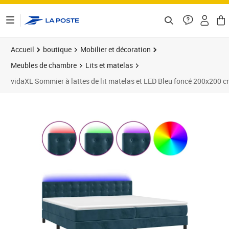
ontenu de la page
Accueil
boutique
Mobilier et décoration
Meubles de chambre
Lits et matelas
vidaXL Sommier à lattes de lit matelas et LED Bleu foncé 200x200 
Prix barré 678,99 €
Prix 620,89€
Prix 6