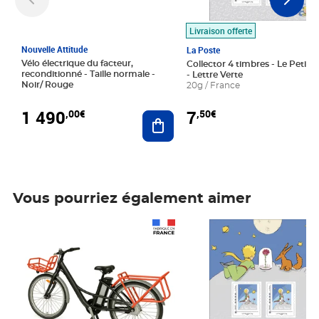
Livraison offerte
Nouvelle Attitude
La Poste
Vélo électrique du facteur,
Collector 4 timbres - Le Petit P
reconditionné - Taille normale -
- Lettre Verte
Noir/ Rouge
20g / France
1 490
7
,00€
,50€
Ajouter au panier
Vous pourriez également aimer
Prix 1 490,00€
Prix 7,50€