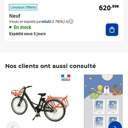
620
,99€
Livraison Offerte
Neuf
Vendu et expédié par
vidaXL
2.79/5
(14)
Ajouter
En stock
Expédié sous 3 jours
Nos clients ont aussi consulté
Prix 1 490,00€
Prix 7,50€