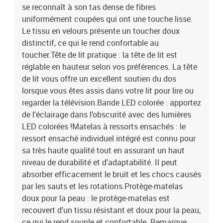
IP65Avec symbole de coupe à ciseauxLa livraison contient :1 x
se reconnaît à son tas dense de fibres
cadre de lit1 x tête de lit2 x matelas1 x surmatelas2 x bande à LED
uniformément coupées qui ont une touche lisse.
Le tissu en velours présente un toucher doux
distinctif, ce qui le rend confortable au
toucher.Tête de lit pratique : la tête de lit est
réglable en hauteur selon vos préférences. La tête
de lit vous offre un excellent soutien du dos
lorsque vous êtes assis dans votre lit pour lire ou
regarder la télévision.Bande LED colorée : apportez
de l'éclairage dans l'obscurité avec des lumières
LED colorées !Matelas à ressorts ensachés : le
ressort ensaché individuel intégré est connu pour
sa très haute qualité tout en assurant un haut
niveau de durabilité et d'adaptabilité. Il peut
absorber efficacement le bruit et les chocs causés
par les sauts et les rotations.Protège-matelas
doux pour la peau : le protège-matelas est
recouvert d'un tissu résistant et doux pour la peau,
ce qui le rend souple et confortable. Remarque