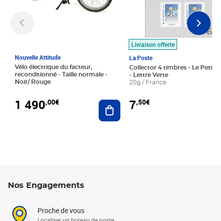
Livraison offerte
Nouvelle Attitude
La Poste
Vélo électrique du facteur,
Collector 4 timbres - Le Petit P
reconditionné - Taille normale -
- Lettre Verte
Noir/ Rouge
20g / France
1 490
7
,00€
,50€
Ajouter au panier
Nos Engagements
Proche de vous
Localiser un bureau de poste