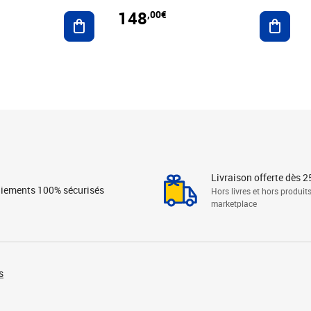
148
,00€
Ajouter au panier
Ajoute
Livraison offerte dès 2
iements 100% sécurisés
Hors livres et hors produit
marketplace
s