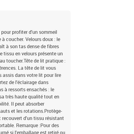
d'alimentation : 30 cmI
contient :1 x cadre de li
 pour profiter d'un sommeil
e à coucher. Velours doux : le
aît à son tas dense de fibres
 tissu en velours présente un
au toucher.Tête de lit pratique :
érences. La tête de lit vous
assis dans votre lit pour lire
rtez de l'éclairage dans
s à ressorts ensachés : le
sa très haute qualité tout en
lité. Il peut absorber
auts et les rotations.Protège-
 recouvert d'un tissu résistant
fortable. Remarque :Pour des
rné si l'emballage est retiré ou