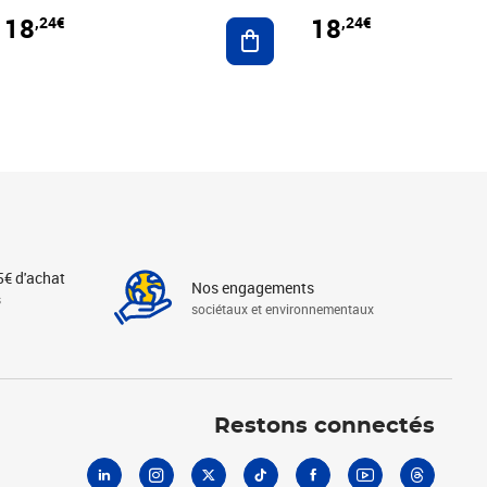
18
18
,24€
,24€
r au panier
Ajouter au panier
5€ d'achat
Nos engagements
s
sociétaux et environnementaux
Linkedin
Instagram
X
Tiktok
Facebook
Youtube
Threads
Restons connectés