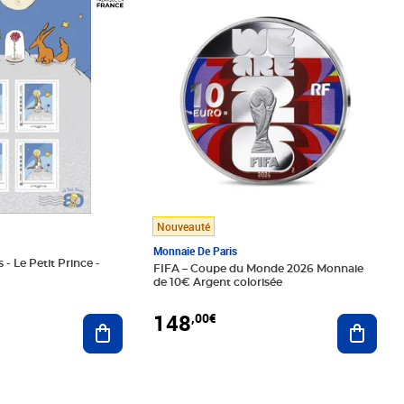
Nouveauté
Monnaie De Paris
 - Le Petit Prince -
FIFA – Coupe du Monde 2026 Monnaie
de 10€ Argent colorisée
148
,00€
Ajouter au panier
Ajoute