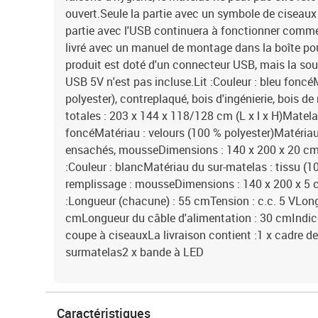
ouvert.Seule la partie avec un symbole de ciseaux 
partie avec l'USB continuera à fonctionner comm
livré avec un manuel de montage dans la boîte po
produit est doté d'un connecteur USB, mais la sour
USB 5V n'est pas incluse.Lit :Couleur : bleu foncé
polyester), contreplaqué, bois d'ingénierie, bois 
totales : 203 x 144 x 118/128 cm (L x l x H)Matelas
foncéMatériau : velours (100 % polyester)Matériau
ensachés, mousseDimensions : 140 x 200 x 20 cm (
:Couleur : blancMatériau du sur-matelas : tissu (
remplissage : mousseDimensions : 140 x 200 x 5 
:Longueur (chacune) : 55 cmTension : c.c. 5 VLon
cmLongueur du câble d'alimentation : 30 cmIndic
coupe à ciseauxLa livraison contient :1 x cadre de 
surmatelas2 x bande à LED
Caractéristiques