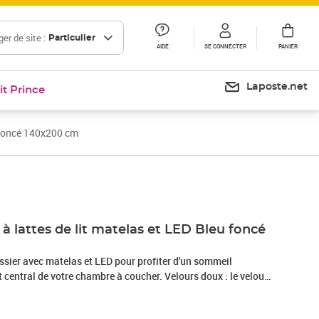
er de site :
Particulier
AIDE
SE CONNECTER
PANIER
Laposte.net
it Prince
 foncé 140x200 cm
Prix 559,99€
 lattes de lit matelas et LED Bleu foncé
ssier avec matelas et LED pour profiter d'un sommeil
nt central de votre chambre à coucher. Velours doux : le velours
ueux qui se reconnaît à son tas dense de fibres uniformément
he lisse. Le tissu en velours présente un toucher doux