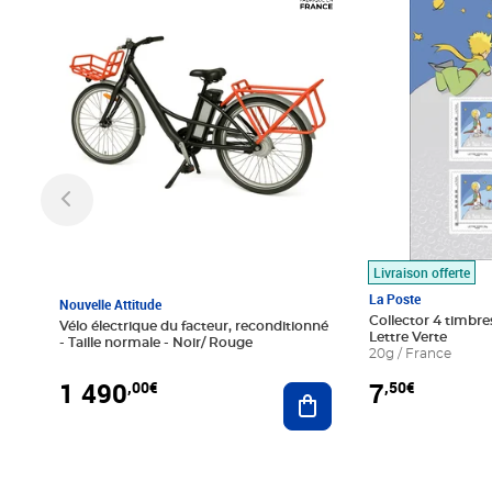
Livraison offerte
La Poste
Nouvelle Attitude
Collector 4 timbres
Vélo électrique du facteur, reconditionné
Lettre Verte
- Taille normale - Noir/ Rouge
20g / France
1 490
7
,00€
,50€
Ajouter au panier