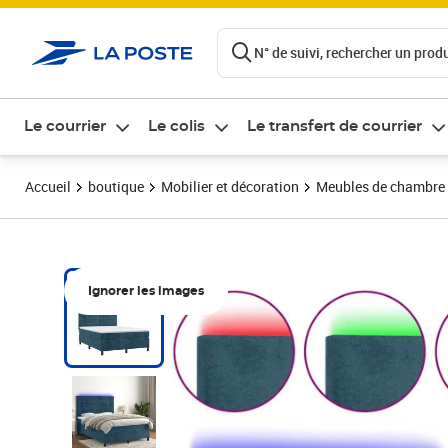
ontenu de la page
N° de suivi, rechercher un produi
Le courrier
Le colis
Le transfert de courrier
Accueil
boutique
Mobilier et décoration
Meubles de chambre
Ignorer les images