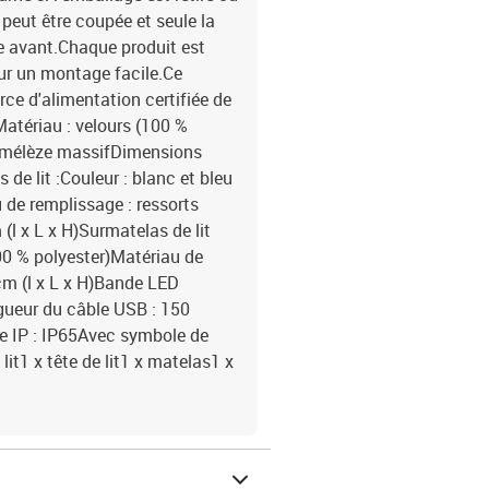
peut être coupée et seule la
e avant.Chaque produit est
ur un montage facile.Ce
ce d'alimentation certifiée de
Matériau : velours (100 %
de mélèze massifDimensions
 de lit :Couleur : blanc et bleu
 de remplissage : ressorts
l x L x H)Surmatelas de lit
100 % polyester)Matériau de
cm (l x L x H)Bande LED
gueur du câble USB : 150
e IP : IP65Avec symbole de
lit1 x tête de lit1 x matelas1 x