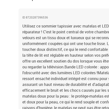
ID 8720287396536
Utilisez ce sommier tapissier avec matelas et LED
réparateur ! C'est le point central de votre chambr
velours est un tissu doux et luxueux qui se reconn
uniformément coupées qui ont une touche lisse. Le
toucher doux distinctif, ce qui le rend confortable 
la tête de lit est réglable en hauteur selon vos préf
offre un excellent soutien du dos lorsque vous êtes 
ou regarder la télévision.Bande LED colorée : appo
l'obscurité avec des lumières LED colorées !Matela
ressort ensaché individuel intégré est connu pour 
assurant un haut niveau de durabilité et d'adaptabi
efficacement le bruit et les chocs causés par les s
matelas doux pour la peau : le protège-matelas est
et doux pour la peau, ce qui le rend souple et con
raisons d'hygiène, le matelas ne peut pas être retou