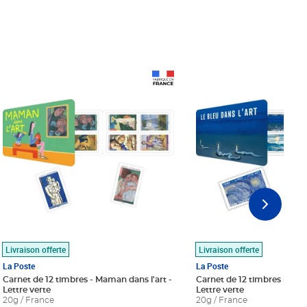
Prix 18,24€
Prix 18,24€
Livraison offerte
Livraison offerte
La Poste
La Poste
Carnet de 12 timbres - Maman dans l'art -
Carnet de 12 timbres - Le bl
Lettre verte
Lettre verte
20g / France
20g / France