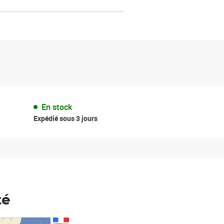
En stock
Expédié sous 3 jours
té
Prix 148,00€