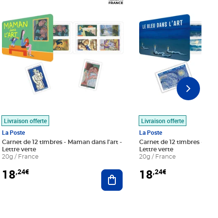
Livraison offerte
Livraison offerte
La Poste
La Poste
Carnet de 12 timbres - Maman dans l'art -
Carnet de 12 timbres - Le bl
Lettre verte
Lettre verte
20g / France
20g / France
18
18
,24€
,24€
r au panier
Ajouter au panier