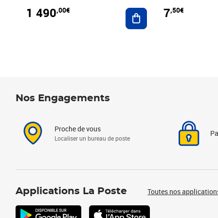
1 490
7
,00€
,50€
Ajouter au panier
Nos Engagements
Proche de vous
Pa
Localiser un bureau de poste
Applications La Poste
Toutes nos application