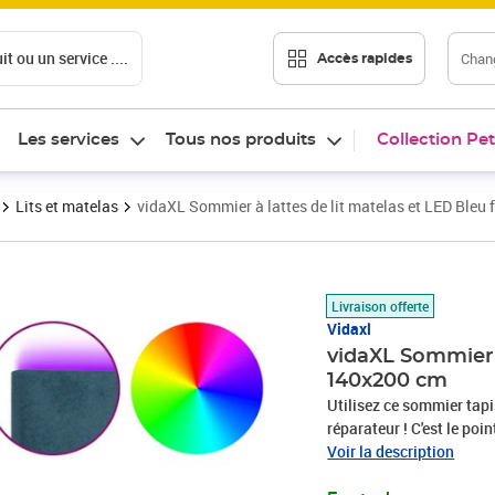
t ou un service ....
Chang
Accès rapides
Les services
Tous nos produits
Collection Pet
Lits et matelas
vidaXL Sommier à lattes de lit matelas et LED Bleu
Prix 559,89€
Livraison offerte
Vidaxl
vidaXL Sommier à
140x200 cm
Utilisez ce sommier tapi
réparateur ! C'est le poi
est un tissu doux et lux
Voir la description
coupées qui ont une touc