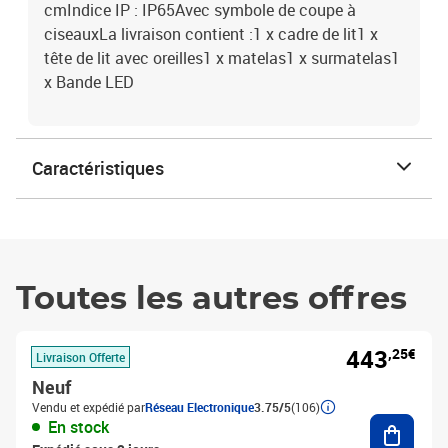
cmIndice IP : IP65Avec symbole de coupe à
ciseauxLa livraison contient :1 x cadre de lit1 x
tête de lit avec oreilles1 x matelas1 x surmatelas1
x Bande LED
Caractéristiques
Toutes les autres offres
443
,25€
Livraison Offerte
Neuf
Vendu et expédié par
Réseau Electronique
3.75/5
(106)
Ajouter
En stock