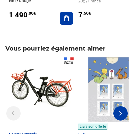
Noir/ Rouge
20g / France
1 490
7
,00€
,50€
Ajouter au panier
Vous pourriez également aimer
Prix 1 490,00€
Prix 7,50€
Livraison offerte
Nouvelle Attitude