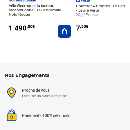
La Poste
Vélo électrique du facteur,
Collector 4 timbres - Le Petit P
reconditionné - Taille normale -
- Lettre Verte
Noir/ Rouge
20g / France
1 490
7
,00€
,50€
Ajouter au panier
Nos Engagements
Proche de vous
Localiser un bureau de poste
Paiements 100% sécurisés