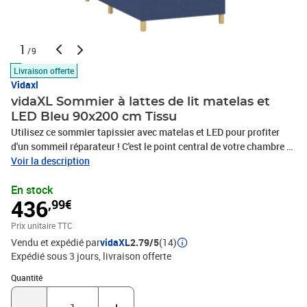
1
/9
Livraison offerte
Vidaxl
vidaXL Sommier à lattes de lit matelas et
LED Bleu 90x200 cm Tissu
Utilisez ce sommier tapissier avec matelas et LED pour profiter
d'un sommeil réparateur ! C'est le point central de votre chambre à
coucher. Tissu durable : le tissu présente un aspect simple et
Voir la description
épuré, et il est respirant et durable.Tête de lit pratique : la tête de lit
En stock
est réglable en hauteur selon vos préférences. La tête de lit vous
436
,99€
offre un excellent soutien du dos lorsque vous êtes assis dans
votre lit pour lire ou regarder la télévision.Bande LED colorée :
Prix unitaire TTC
apportez de l'éclairage dans l'obscurité avec des lumières LED
Vendu et expédié par
vidaXL
2.79/5
(14)
colorées !Matelas à ressorts ensachés : le ressort ensaché
Expédié sous 3 jours
livraison offerte
individuel intégré est connu pour sa très haute qualité tout en
assurant un haut niveau de durabilité et d'adaptabilité. Il peut
Quantité : 1
Quantité
absorber efficacement le bruit et les chocs causés par les sauts et
les rotations.Protège-matelas doux pour la peau : le protège-